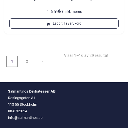
1 559
kr
inkl. moms
Lägg till i varukorg
Visar 1–16 av 29 resultat
→
1
2
Salmantinos Delikatesser AB
Roslagsgatan 31
113 55 Stockholm
08-6732024
info@salmantinos.se