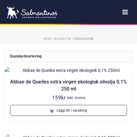
HEM
/
BASBUTIK
/
EKOLOGISK
Abbae de Queiles extra virgen ekologisk olivolja 0,1%
250 ml
159
kr
inkl. moms
Lägg till i varukorg