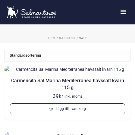
HEM
/
BASBUTIK
/
SALT
Carmencita Sal Marina Mediterranea havssalt kvarn
115 g
39
kr
inkl. moms
Lägg till i varukorg