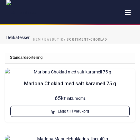
HEM
/
BASBUTIK
/
SORTIMENT-CHOKLAD
Marlona Choklad med salt karamell 75 g
65
kr
inkl. moms
Lägg till i varukorg