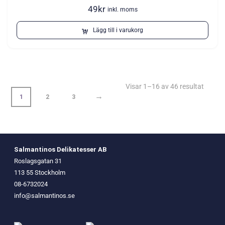
49
kr
inkl. moms
Lägg till i varukorg
Visar 1–16 av 46 resultat
→
1
2
3
Salmantinos Delikatesser AB
Roslagsgatan 31
113 55 Stockholm
08-6732024
info@salmantinos.se