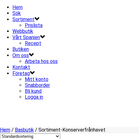
Hem
Sök
Sortiment
Prislista
Webbutik
Vårt Spanien
Recept
Butiken
Om oss
Arbeta hos oss
Kontakt
Företag
Mitt konto
Snabborder
Bli kund
Logga in
Hem
/
Basbutik
/
Sortiment-Konserverfrånhavet