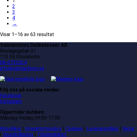
1
2
3
4
→
Visar 1–16 av 63 resultat
Salmantinos Delikatesser AB
Roslagsgatan 31
113 55 Stockholm
08-6732024
info@salmantinos.se
Följ oss på sociala medier
Facebook
Instagram
Öppettider butiken:
Måndag-fredag 09:00-17:00
Köpvillkor
|
Integritetspolicy
|
Cookies
|
Leveransvillkor
|
Retur
|
Visselblåsning
|
Tillgänglighet