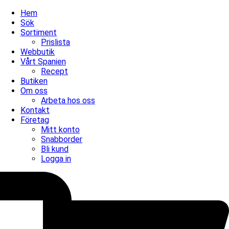
Hem
Sök
Sortiment
Prislista
Webbutik
Vårt Spanien
Recept
Butiken
Om oss
Arbeta hos oss
Kontakt
Företag
Mitt konto
Snabborder
Bli kund
Logga in