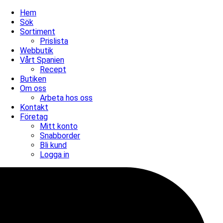
Hem
Sök
Sortiment
Prislista
Webbutik
Vårt Spanien
Recept
Butiken
Om oss
Arbeta hos oss
Kontakt
Företag
Mitt konto
Snabborder
Bli kund
Logga in