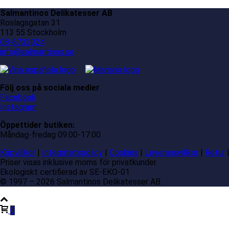
Salmantinos Delikatesser AB
Roslagsgatan 31
113 55 Stockholm
08-6732024
info@salmantinos.se
Följ oss på sociala medier
Facebook
Instagram
Öppettider butiken:
Måndag-fredag 09:00-17:00
Köpvillkor
|
Integritetspolicy
|
Cookies
|
Leveransvillkor
|
Retur
Priser visas inklusive moms för privatkunder.
Ekologiskt certifierad av SE-EKO-01
© 1997 – 2026 Salmantinos Delikatesser AB.
0