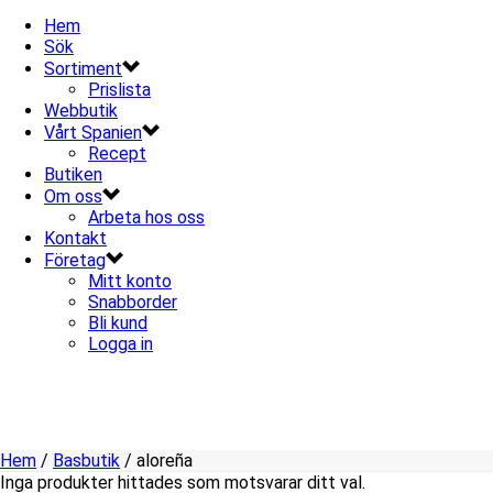
Hem
Sök
Sortiment
Prislista
Webbutik
Vårt Spanien
Recept
Butiken
Om oss
Arbeta hos oss
Kontakt
Företag
Mitt konto
Snabborder
Bli kund
Logga in
Hem
/
Basbutik
/
aloreña
Inga produkter hittades som motsvarar ditt val.