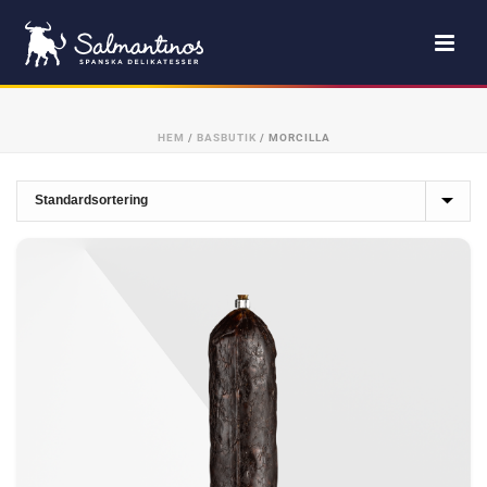
HEM
/
BASBUTIK
/
MORCILLA