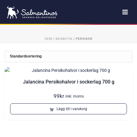
HEM
/
BASBUTIK
/
PERSIKOR
Jalancina Persikohalvor i sockerlag 700 g
99
kr
inkl. moms
Lägg till i varukorg