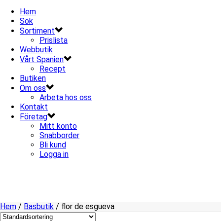
Hem
Sök
Sortiment
Prislista
Webbutik
Vårt Spanien
Recept
Butiken
Om oss
Arbeta hos oss
Kontakt
Företag
Mitt konto
Snabborder
Bli kund
Logga in
Hem
/
Basbutik
/
flor de esgueva