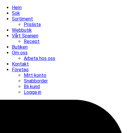
Hem
Sök
Sortiment
Prislista
Webbutik
Vårt Spanien
Recept
Butiken
Om oss
Arbeta hos oss
Kontakt
Företag
Mitt konto
Snabborder
Bli kund
Logga in