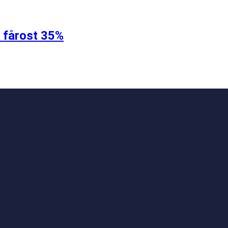
d fårost 35%