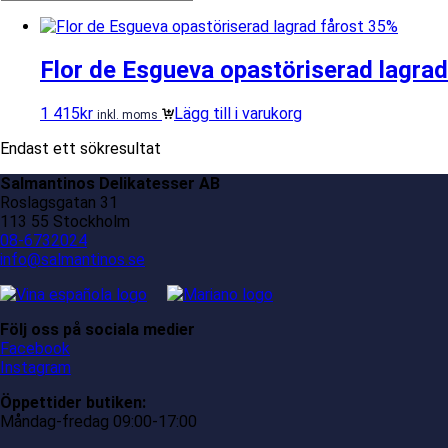
Flor de Esgueva opastöriserad lagra
1 415
kr
Lägg till i varukorg
inkl. moms
Endast ett sökresultat
Salmantinos Delikatesser AB
Roslagsgatan 31
113 55 Stockholm
08-6732024
info@salmantinos.se
Följ oss på sociala medier
Facebook
Instagram
Öppettider butiken:
Måndag-fredag 09:00-17:00