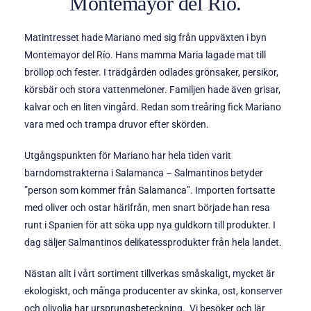
Montemayor del Río.
Matintresset hade Mariano med sig från uppväxten i byn
Montemayor del Río. Hans mamma Maria lagade mat till
bröllop och fester. I trädgården odlades grönsaker, persikor,
körsbär och stora vattenmeloner. Familjen hade även grisar,
kalvar och en liten vingård. Redan som treåring fick Mariano
vara med och trampa druvor efter skörden.
Utgångspunkten för Mariano har hela tiden varit
barndomstrakterna i Salamanca – Salmantinos betyder
”person som kommer från Salamanca”. Importen fortsatte
med oliver och ostar härifrån, men snart började han resa
runt i Spanien för att söka upp nya guldkorn till produkter. I
dag säljer Salmantinos delikatessprodukter från hela landet.
Nästan allt i vårt sortiment tillverkas småskaligt, mycket är
ekologiskt, och många producenter av skinka, ost, konserver
och olivolja har ursprungsbeteckning. Vi besöker och lär