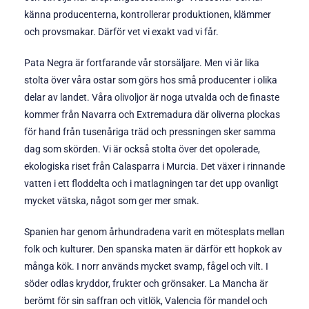
känna producenterna, kontrollerar produktionen, klämmer
och provsmakar. Därför vet vi exakt vad vi får.
Pata Negra är fortfarande vår storsäljare. Men vi är lika
stolta över våra ostar som görs hos små producenter i olika
delar av landet. Våra olivoljor är noga utvalda och de finaste
kommer från Navarra och Extremadura där oliverna plockas
för hand från tusenåriga träd och pressningen sker samma
dag som skörden. Vi är också stolta över det opolerade,
ekologiska riset från Calasparra i Murcia. Det växer i rinnande
vatten i ett floddelta och i matlagningen tar det upp ovanligt
mycket vätska, något som ger mer smak.
Spanien har genom århundradena varit en mötesplats mellan
folk och kulturer. Den spanska maten är därför ett hopkok av
många kök. I norr används mycket svamp, fågel och vilt. I
söder odlas kryddor, frukter och grönsaker. La Mancha är
berömt för sin saffran och vitlök, Valencia för mandel och