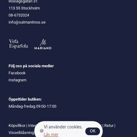
Roslagsgatan 31
113 55 Stockholm
08-6732024
info@salmantinos.se
Följ oss på sociala medier
Facebook
Instagram
Öppettider butiken:
Måndag-fredag 09:00-17:00
Köpvillkor
|
Integritetspolicy
|
Cookies
|
Leveransvillkor
|
Retur
|
Vi använder cookies.
🍪
OK
Visselblåsning
|
Tillgänglighet
Läs mer