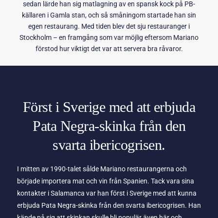
sedan lärde han sig matlagning av en spansk kock på PB-
källaren i Gamla stan, och så småningom startade han sin
egen restaurang. Med tiden blev det sju restauranger i
Stockholm – en framgång som var möjlig eftersom Mariano
förstod hur viktigt det var att servera bra råvaror.
Först i Sverige med att erbjuda
Pata Negra-skinka från den
svarta ibericogrisen.
I mitten av 1990-talet sålde Mariano restaurangerna och
började importera mat och vin från Spanien. Tack vara sina
kontakter i Salamanca var han först i Sverige med att kunna
erbjuda Pata Negra-skinka från den svarta ibericogrisen. Han
kände på sig att skinkan skulle bli populär även här och