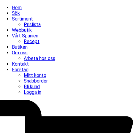
Hem
Sök
Sortiment
Prislista
Webbutik
Vårt Spanien
Recept
Butiken
Om oss
Arbeta hos oss
Kontakt
Företag
Mitt konto
Snabborder
Bli kund
Logga in