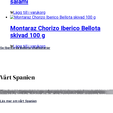
salami
Lägg till i varukorg
Montaraz Chorizo Iberico Bellota
skivad 100 g
Lägg till i varukorg
Se Iberico de Bellota-charkuterier
Vårt Spanien
”Det är något magiskt som sker när våra grisar i Salamanca
får äta ekollon. Den unika doften och smaken som utvecklas
i vår Jamón Ibérico de Bellota är en upplevelse som bara
kan förstås när man smakat den.”
Läs mer om vårt Spanien