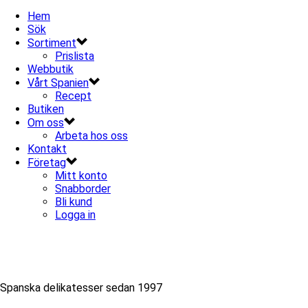
Hem
Sök
Sortiment
Prislista
Webbutik
Vårt Spanien
Recept
Butiken
Om oss
Arbeta hos oss
Kontakt
Företag
Mitt konto
Snabborder
Bli kund
Logga in
Spanska delikatesser sedan 1997