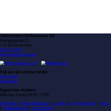
Salmantinos Delikatesser AB
Roslagsgatan 31
113 55 Stockholm
08-6732024
info@salmantinos.se
Följ oss på sociala medier
Facebook
Instagram
Öppettider butiken:
Måndag-fredag 09:00-17:00
Köpvillkor
|
Integritetspolicy
|
Cookies
|
Leveransvillkor
|
Retur
|
Visselblåsning
|
Tillgänglighet