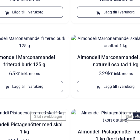
Lägg till i varukorg
Lägg till i varukorg
mondeli Marconamandel
Almondeli Marconamandel 
friterad burk 125 g
naturell osaltad 1 kg
65
kr
329
kr
inkl. moms
inkl. moms
Lägg till i varukorg
Lägg till i varukorg
Er
Slut i webblager
Slut i w
deli Pistagenötter med skal
1 kg
Almondeli Pistagenötter me
1 kg (kort datum!)