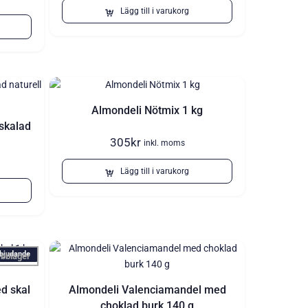
Lägg till i varukorg
Almondeli Nötmix 1 kg
skalad
305
kr
inkl. moms
Lägg till i varukorg
bjudande
ebblager
d skal
Almondeli Valenciamandel med
choklad burk 140 g