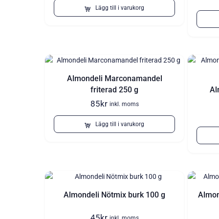
Lägg till i varukorg
Almondeli Marconamandel
friterad 250 g
Al
85
kr
inkl. moms
Lägg till i varukorg
Almondeli Nötmix burk 100 g
Almon
45
kr
inkl. moms