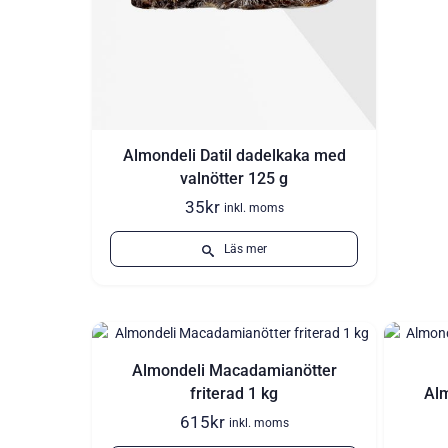
Almondeli Datil dadelkaka med
valnötter 125 g
35
kr
inkl. moms
Läs mer
Almondeli Macadamianötter
friterad 1 kg
Al
615
kr
inkl. moms