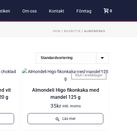
0
tiken
Om oss
Kontakt
Företag
HEM
/
BASBUTIK
/
ALMENDRAS
Slut i webblager
d vit
Almondeli Higo fikonkaka med
20 g
mandel 125 g
35
kr
inkl. moms
Läs mer