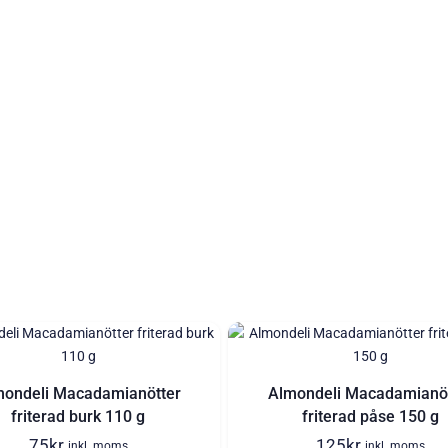
mondeli Macadamianötter
Almondeli Macadamianöt
friterad burk 110 g
friterad påse 150 g
75
kr
125
kr
inkl. moms
inkl. moms