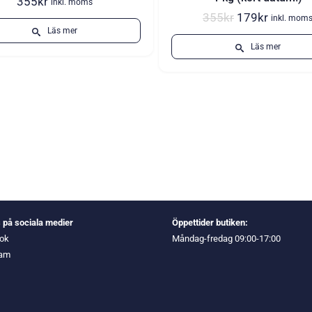
355
kr
inkl. moms
Det
Det
355
kr
179
kr
inkl. mom
ursprungliga
nuvaran
Läs mer
priset
priset
Läs mer
var:
är:
355kr.
179kr.
s på sociala medier
Öppettider butiken:
ok
Måndag-fredag 09:00-17:00
ram