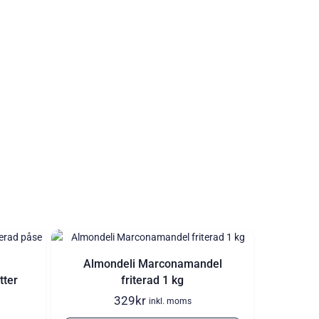
Almondeli Marconamandel
ter
friterad 1 kg
329
kr
inkl. moms