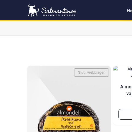
H
Slut i webblager
Almon
va