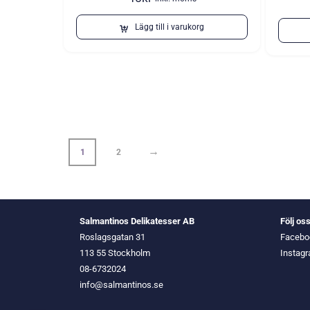
Lägg till i varukorg
→
1
2
Salmantinos Delikatesser AB
Följ os
Roslagsgatan 31
Facebo
113 55 Stockholm
Instag
08-6732024
info@salmantinos.se