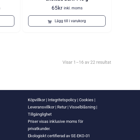
65
kr
s
inkl. moms
de
Lägg till i varukorg
Visar 1–16 av 22 resultat
Köpvillkor
|
Integritetspolicy
|
Cookies
|
Leveransvillkor
|
Retur
|
Visselblåsning
|
Tillgänglighet
Priser visas inklusive moms för
privatkunder.
Ekologiskt certifierad av SE-EKO-01