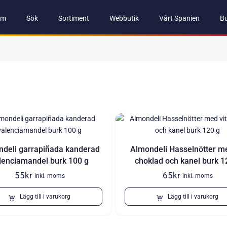
em
Sök
Sortiment
Webbutik
Vårt Spanien
Bu
deli garrapiñada kanderad
Almondeli Hasselnötter me
lenciamandel burk 100 g
choklad och kanel burk 1
55
kr
65
kr
inkl. moms
inkl. moms
Lägg till i varukorg
Lägg till i varukorg