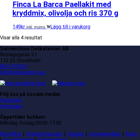
Finca La Barca Paellakit med
kryddmix, olivolja och ris 370 g
149
kr
Lägg till i varukorg
inkl. moms
Visar alla 4 resultat
Salmantinos Delikatesser AB
Roslagsgatan 31
113 55 Stockholm
08-6732024
info@salmantinos.se
Följ oss på sociala medier
Facebook
Instagram
Öppettider butiken:
Måndag-fredag 09:00-17:00
Köpvillkor
|
Integritetspolicy
|
Cookies
|
Leveransvillkor
|
Retur
|
Visselblåsning
|
Tillgänglighet