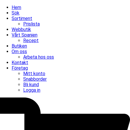
Hem
Sök
Sortiment
Prislista
Webbutik
Vårt Spanien
Recept
Butiken
Om oss
Arbeta hos oss
Kontakt
Företag
Mitt konto
Snabborder
Bli kund
Logga in