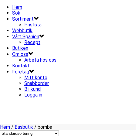
Hem
Sök
Sortiment
Prislista
Webbutik
Vårt Spanien
Recept
Butiken
Om oss
Arbeta hos oss
Kontakt
Företag
Mitt konto
Snabborder
Bli kund
Logga in
Hem
/
Basbutik
/
bomba