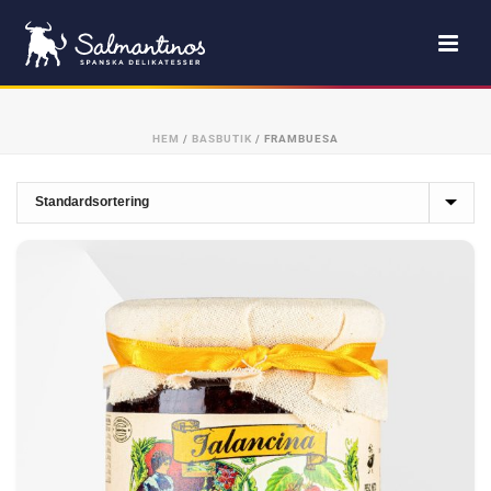
HEM
/
BASBUTIK
/
FRAMBUESA