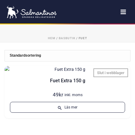
HEM
/
BASBUTIK
/
FUET
Slut i webblager
Fuet Extra 150 g
49
kr
inkl. moms
Läs mer