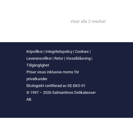
Visar alla 2 resultat
Köpvillkor
|
Integritetspolicy
|
Cookies
|
Leveransvillkor
|
Retur
|
Visselblåsning
|
Tillgänglighet
Priser visas inklusive moms för
privatkunder.
Ekologiskt certifierad av SE-EKO-01
© 1997 – 2026 Salmantinos Delikatesser
AB.