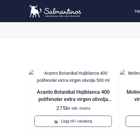
H
Acanto Botanikal Hojiblanca 400
Molin
polifenoler extra virgen olivolja
vi
500 ml
275
kr
inkl. moms
Lägg till i varukorg