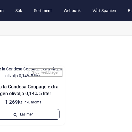
em
Sök
Sortiment
Webbutik
Vårt Spanien
Bu
Slut i webblager
o la Condesa Coupage extra
rgen olivolja 0,14% 5 liter
1 269
kr
inkl. moms
Läs mer