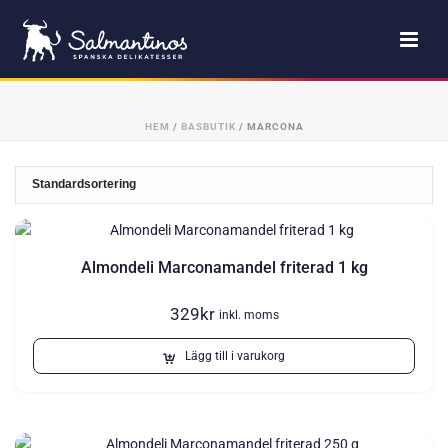
HEM
/
BASBUTIK
/
MARCONA
Almondeli Marconamandel friterad 1 kg
329
kr
inkl. moms
Lägg till i varukorg