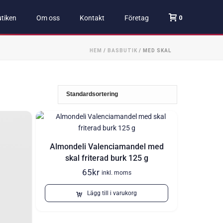
0
tiken
Om oss
Kontakt
Företag
HEM
/
BASBUTIK
/
MED SKAL
Almondeli Valenciamandel med
skal friterad burk 125 g
65
kr
inkl. moms
Lägg till i varukorg