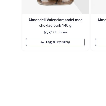
Almondeli Valenciamandel med
Almo
choklad burk 140 g
65
kr
inkl. moms
Lägg till i varukorg