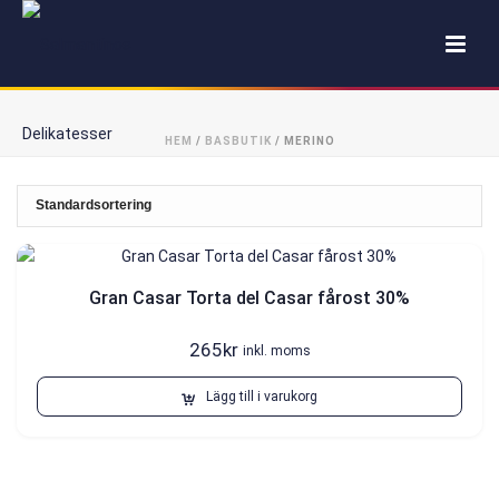
HEM
/
BASBUTIK
/
MERINO
Gran Casar Torta del Casar fårost 30%
265
kr
inkl. moms
Lägg till i varukorg