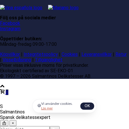
Följ oss på sociala medier
Facebook
Instagram
Öppettider butiken:
Måndag-fredag 09:00-17:00
Köpvillkor
|
Integritetspolicy
|
Cookies
|
Leveransvillkor
|
Retur
|
Visselblåsning
|
Tillgänglighet
Priser visas inklusive moms för privatkunder.
Ekologiskt certifierad av SE-EKO-01
© 1997 – 2026 Salmantinos Delikatesser AB.
0
Vi använder cookies.
🍪
S
OK
Läs mer
Salmantinos
Spansk delikatessexpert
📩
×