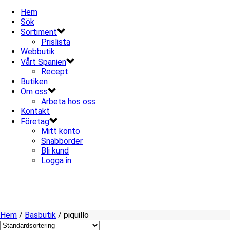
Hem
Sök
Sortiment
Prislista
Webbutik
Vårt Spanien
Recept
Butiken
Om oss
Arbeta hos oss
Kontakt
Företag
Mitt konto
Snabborder
Bli kund
Logga in
Hem
/
Basbutik
/
piquillo