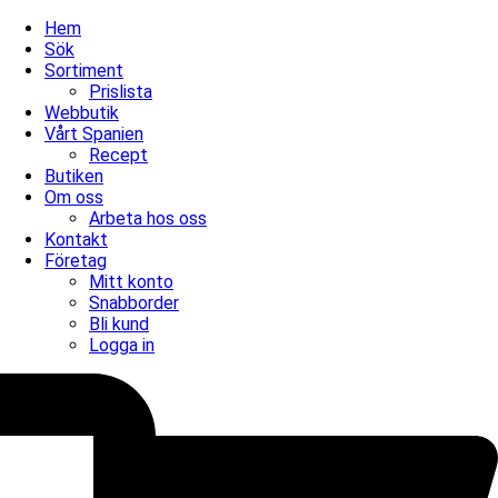
Hem
Sök
Sortiment
Prislista
Webbutik
Vårt Spanien
Recept
Butiken
Om oss
Arbeta hos oss
Kontakt
Företag
Mitt konto
Snabborder
Bli kund
Logga in