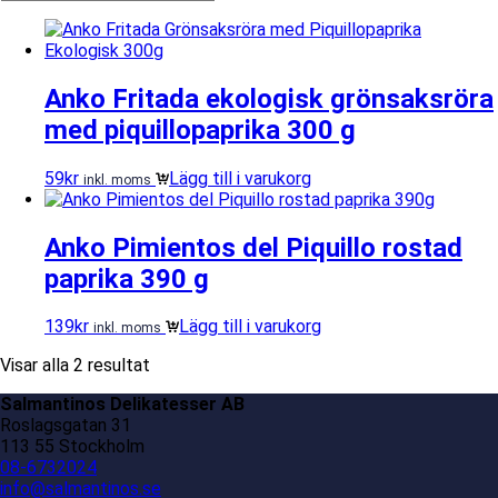
Anko Fritada ekologisk grönsaksröra
med piquillopaprika 300 g
59
kr
Lägg till i varukorg
inkl. moms
Anko Pimientos del Piquillo rostad
paprika 390 g
139
kr
Lägg till i varukorg
inkl. moms
Visar alla 2 resultat
Salmantinos Delikatesser AB
Roslagsgatan 31
113 55 Stockholm
08-6732024
info@salmantinos.se