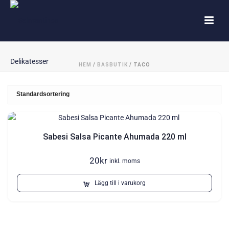
HEM
/
BASBUTIK
/
TACO
Sabesi Salsa Picante Ahumada 220 ml
20
kr
inkl. moms
Lägg till i varukorg