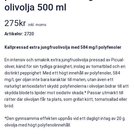
olivolja 500 ml
275
kr
inkl. moms
Artikelnr:
2720
Kallpressad extra jungfruolivolja med 584 mg/l polyfenoler
En intensiv och smakrik extra jungfruolivolja pressad av Picual-
oliver, känd för sin tydliga gräsighet, inslag av tomatblad och en
distinkt pepprighet. Med ett högt innehåll av polyfenoler, 584
mg/l, ger oljan inte bara karaktär till maten, utan även ett
naturligt antioxidativt skydd: polyfenolerna i olivoljan bidrar till att
skydda blodets lipider mot oxidativ skada.* Passar utmärkt till
rätter där olivoljan får ta plats, som grillat kött, tomatsallad eller
bröd.
*Den gynnsamma effekten uppnås vid ett dagligt intag av 20 g
olivolja med högt polyfenolinnehåll.