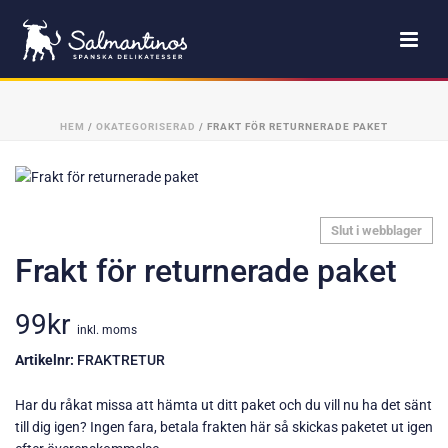
HEM
/
OKATEGORISERAD
/ FRAKT FÖR RETURNERADE PAKET
Slut i webblager
Frakt för returnerade paket
99
kr
inkl. moms
Artikelnr:
FRAKTRETUR
Har du råkat missa att hämta ut ditt paket och du vill nu ha det sänt
till dig igen? Ingen fara, betala frakten här så skickas paketet ut igen