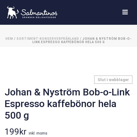
HEM
/
SORTIMENT-KONSERVERFRÅNLAND
/ JOHAN & NYSTRÖM BOB-O-
LINK ESPRESSO KAFFEBÖNOR HELA 500 G
Slut i webblager
Johan & Nyström Bob-o-Link
Espresso kaffebönor hela
500 g
199
kr
inkl. moms