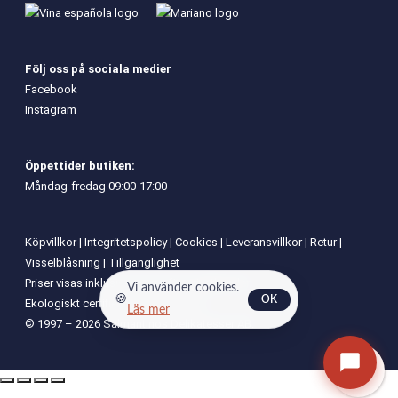
Följ oss på sociala medier
Facebook
Instagram
Öppettider butiken:
Måndag-fredag 09:00-17:00
Köpvillkor
|
Integritetspolicy
|
Cookies
|
Leveransvillkor
|
Retur
|
Visselblåsning
|
Tillgänglighet
Priser visas inklusive moms för privatkunder.
Vi använder cookies.
🍪
OK
Ekologiskt certifierad av SE-EKO-01
Läs mer
© 1997 – 2026 Salmantinos Delikatesser AB.
0