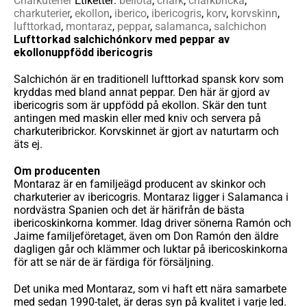
Charkuterier
Etiketter:
bellota
,
chark
,
charkbricka
,
charkuterier
,
ekollon
,
iberico
,
ibericogris
,
korv
,
korvskinn
,
lufttorkad
,
montaraz
,
peppar
,
salamanca
,
salchichon
Lufttorkad salchichónkorv med peppar av
ekollonuppfödd ibericogris
Salchichón är en traditionell lufttorkad spansk korv som
kryddas med bland annat peppar. Den här är gjord av
ibericogris som är uppfödd på ekollon. Skär den tunt
antingen med maskin eller med kniv och servera på
charkuteribrickor. Korvskinnet är gjort av naturtarm och
äts ej.
Om producenten
Montaraz är en familjeägd producent av skinkor och
charkuterier av ibericogris. Montaraz ligger i Salamanca i
nordvästra Spanien och det är härifrån de bästa
ibericoskinkorna kommer. Idag driver sönerna Ramón och
Jaime familjeföretaget, även om Don Ramón den äldre
dagligen går och klämmer och luktar på ibericoskinkorna
för att se när de är färdiga för försäljning.
Det unika med Montaraz, som vi haft ett nära samarbete
med sedan 1990-talet, är deras syn på kvalitet i varje led.