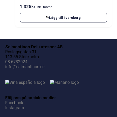
1 325
kr
inkl. moms
Lägg till i varukorg
Salmantinos Delikatesser AB
Roslagsgatan 31
113 55 Stockholm
08-6732024
info@salmantinos.se
Följ oss på sociala medier
Facebook
Instagram