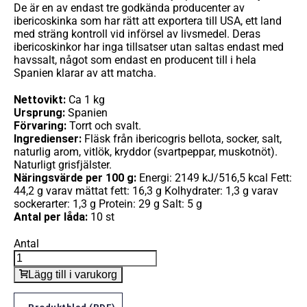
De är en av endast tre godkända producenter av
ibericoskinka som har rätt att exportera till USA, ett land
med sträng kontroll vid införsel av livsmedel. Deras
ibericoskinkor har inga tillsatser utan saltas endast med
havssalt, något som endast en producent till i hela
Spanien klarar av att matcha.
Nettovikt:
Ca 1 kg
Ursprung:
Spanien
Förvaring:
Torrt och svalt.
Ingredienser:
Fläsk från ibericogris bellota, socker, salt,
naturlig arom, vitlök, kryddor (svartpeppar, muskotnöt).
Naturligt grisfjälster.
Näringsvärde per 100 g:
Energi: 2149 kJ/516,5 kcal Fett:
44,2 g varav mättat fett: 16,3 g Kolhydrater: 1,3 g varav
sockerarter: 1,3 g Protein: 29 g Salt: 5 g
Antal per låda:
10 st
Antal
Lägg till i varukorg