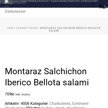
Hem
Sök
Sortiment
Webbutik
Vårt Spanien
Butiken
Om oss
Kontakt
Företag
0
HEM
/
CHARKUTERIER
/ MONTARAZ SALCHICHON IBERICO BELLOTA
SALAMI
Montaraz Salchichon
Iberico Bellota salami
709
kr
inkl. moms
Artikelnr:
4006
Kategorier:
Charkuterier
,
Sortiment-