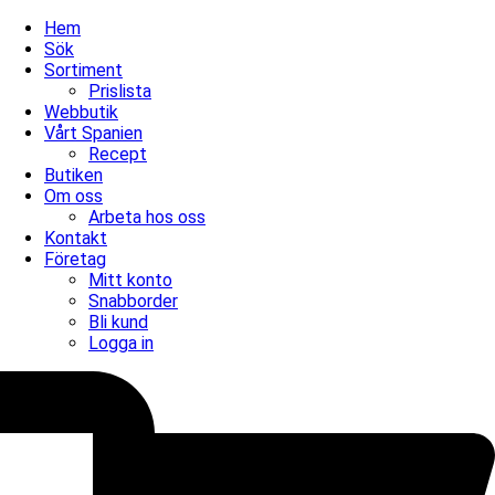
Hem
Sök
Sortiment
Prislista
Webbutik
Vårt Spanien
Recept
Butiken
Om oss
Arbeta hos oss
Kontakt
Företag
Mitt konto
Snabborder
Bli kund
Logga in