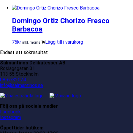
Domingo Ortiz Chorizo Fresco
Barbacoa
75
kr
Lägg till i varukorg
inkl. moms
Endast ett sökresultat
Salmantinos Delikatesser AB
Roslagsgatan 31
113 55 Stockholm
08-6732024
info@salmantinos.se
Följ oss på sociala medier
Facebook
Instagram
Öppettider butiken: