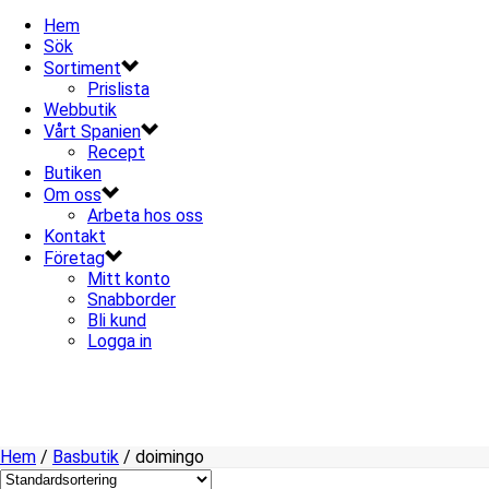
Hem
Sök
Sortiment
Prislista
Webbutik
Vårt Spanien
Recept
Butiken
Om oss
Arbeta hos oss
Kontakt
Företag
Mitt konto
Snabborder
Bli kund
Logga in
Hem
/
Basbutik
/
doimingo