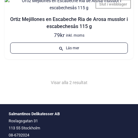
Slut i webblager
Ortiz Mejillones en Escabeche Ria de Arosa musslor i
escabechesås 115 g
79
kr
inkl. moms
Läs mer
Visar alla 2 resultat
Salmantinos Delikatesser AB
Roslagsgatan 31
113 55 Stockholm
08-6732024