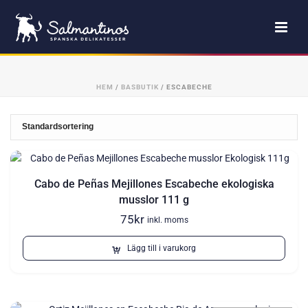
HEM
/
BASBUTIK
/
ESCABECHE
Cabo de Peñas Mejillones Escabeche ekologiska
musslor 111 g
75
kr
inkl. moms
Lägg till i varukorg