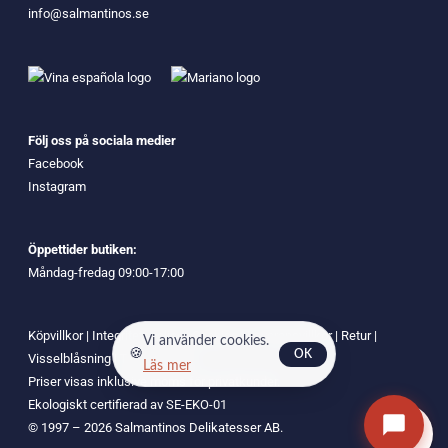
info@salmantinos.se
Följ oss på sociala medier
Facebook
Instagram
Öppettider butiken:
Måndag-fredag 09:00-17:00
Köpvillkor
|
Integritetspolicy
|
Cookies
|
Leveransvillkor
|
Retur
|
Vi använder cookies.
🍪
OK
Visselblåsning
|
Tillgänglighet
Läs mer
Priser visas inklusive moms för privatkunder.
Ekologiskt certifierad av SE-EKO-01
0
© 1997 – 2026 Salmantinos Delikatesser AB.