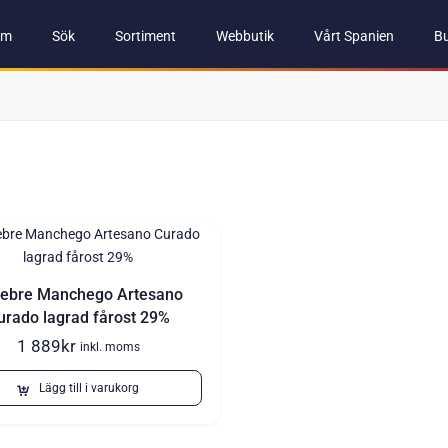
em
Sök
Sortiment
Webbutik
Vårt Spanien
Bu
ebre Manchego Artesano
urado lagrad fårost 29%
1 889
kr
inkl. moms
Lägg till i varukorg