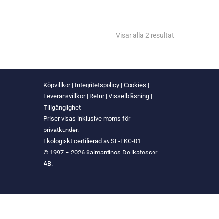
Visar alla 2 resultat
Köpvillkor
|
Integritetspolicy
|
Cookies
|
Leveransvillkor
|
Retur
|
Visselblåsning
|
Tillgänglighet
Priser visas inklusive moms för
privatkunder.
Ekologiskt certifierad av SE-EKO-01
© 1997 – 2026 Salmantinos Delikatesser
AB.