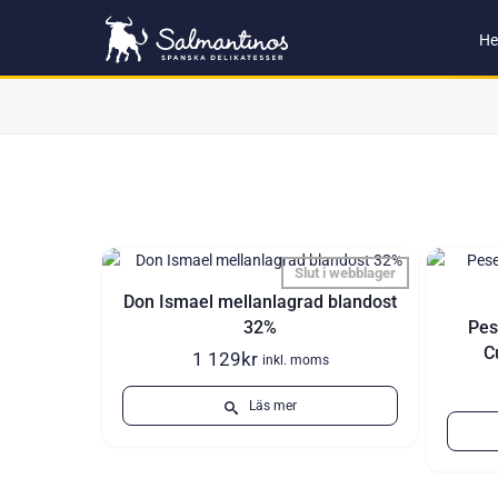
H
Slut i webblager
Don Ismael mellanlagrad blandost
32%
Pes
C
1 129
kr
inkl. moms
Läs mer