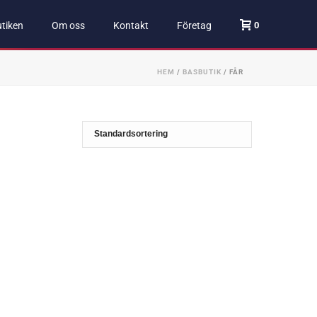
0
tiken
Om oss
Kontakt
Företag
HEM
/
BASBUTIK
/
FÅR