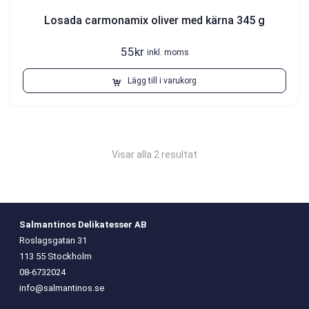
Losada carmonamix oliver med kärna 345 g
55
kr
inkl. moms
Lägg till i varukorg
Visar alla 2 resultat
Salmantinos Delikatesser AB
Roslagsgatan 31
113 55 Stockholm
08-6732024
info@salmantinos.se