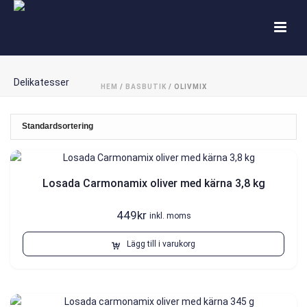
HEM
/
BASBUTIK
/
OLIVMIX
Losada Carmonamix oliver med kärna 3,8 kg
449
kr
inkl. moms
Lägg till i varukorg