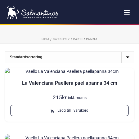
HEM
/
BASBUTIK
/
PAELLAPANNA
La Valenciana Paellera paellapanna 34 cm
215
kr
inkl. moms
Lägg till i varukorg