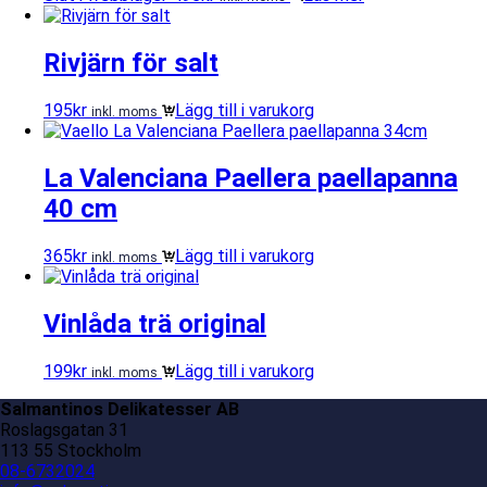
Rivjärn för salt
195
kr
Lägg till i varukorg
inkl. moms
La Valenciana Paellera paellapanna
40 cm
365
kr
Lägg till i varukorg
inkl. moms
Vinlåda trä original
199
kr
Lägg till i varukorg
inkl. moms
Salmantinos Delikatesser AB
Roslagsgatan 31
113 55 Stockholm
08-6732024