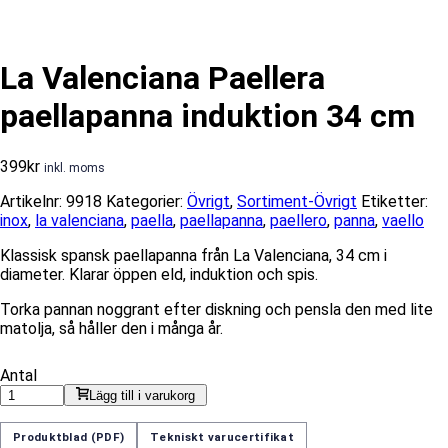
La Valenciana Paellera
paellapanna induktion 34 cm
399
kr
inkl. moms
Artikelnr:
9918
Kategorier:
Övrigt
,
Sortiment-Övrigt
Etiketter:
inox
,
la valenciana
,
paella
,
paellapanna
,
paellero
,
panna
,
vaello
Klassisk spansk paellapanna från La Valenciana, 34 cm i
diameter. Klarar öppen eld, induktion och spis.
Torka pannan noggrant efter diskning och pensla den med lite
matolja, så håller den i många år.
Antal
Lägg till i varukorg
Produktblad (PDF)
Tekniskt varucertifikat