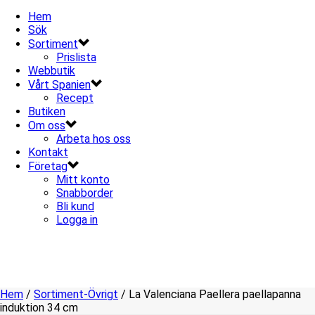
Hem
Sök
Sortiment
Prislista
Webbutik
Vårt Spanien
Recept
Butiken
Om oss
Arbeta hos oss
Kontakt
Företag
Mitt konto
Snabborder
Bli kund
Logga in
Hem
/
Sortiment-Övrigt
/ La Valenciana Paellera paellapanna
induktion 34 cm