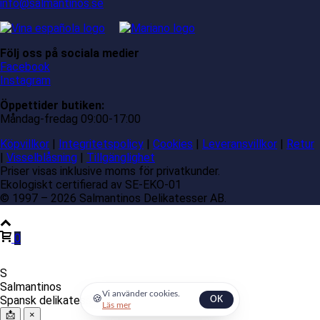
info@salmantinos.se
Följ oss på sociala medier
Facebook
Instagram
Öppettider butiken:
Måndag-fredag 09:00-17:00
Köpvillkor
|
Integritetspolicy
|
Cookies
|
Leveransvillkor
|
Retur
|
Visselblåsning
|
Tillgänglighet
Priser visas inklusive moms för privatkunder.
Ekologiskt certifierad av SE-EKO-01
© 1997 – 2026 Salmantinos Delikatesser AB.
0
S
Salmantinos
Vi använder cookies.
Spansk delikatessexpert
🍪
OK
Läs mer
📩
×