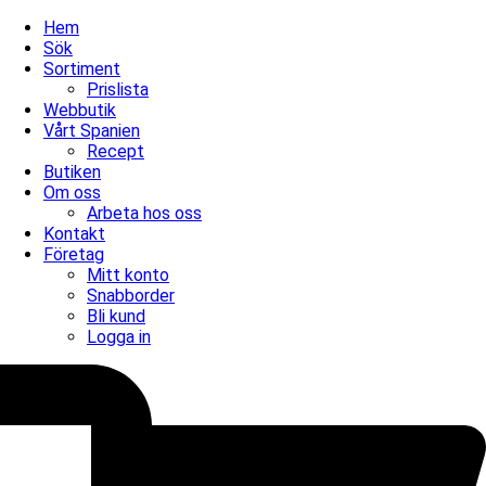
Hem
Sök
Sortiment
Prislista
Webbutik
Vårt Spanien
Recept
Butiken
Om oss
Arbeta hos oss
Kontakt
Företag
Mitt konto
Snabborder
Bli kund
Logga in