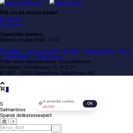
Följ oss på sociala medier
Facebook
Instagram
Öppettider butiken:
Måndag-fredag 09:00-17:00
Köpvillkor
|
Integritetspolicy
|
Cookies
|
Leveransvillkor
|
Retur
|
Visselblåsning
|
Tillgänglighet
Priser visas inklusive moms för privatkunder.
Ekologiskt certifierad av SE-EKO-01
© 1997 – 2026 Salmantinos Delikatesser AB.
0
Vi använder cookies.
🍪
S
OK
Läs mer
Salmantinos
Spansk delikatessexpert
📩
×