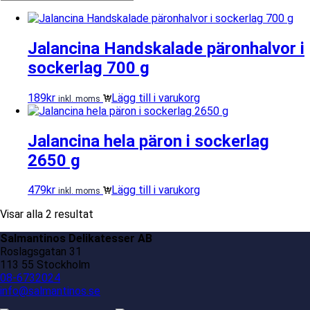
Jalancina Handskalade päronhalvor i
sockerlag 700 g
189
kr
Lägg till i varukorg
inkl. moms
Jalancina hela päron i sockerlag
2650 g
479
kr
Lägg till i varukorg
inkl. moms
Visar alla 2 resultat
Salmantinos Delikatesser AB
Roslagsgatan 31
113 55 Stockholm
08-6732024
info@salmantinos.se