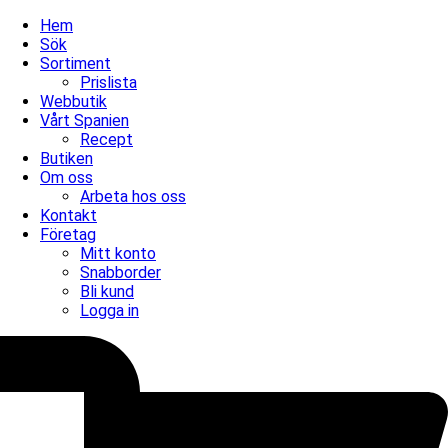
Hem
Sök
Sortiment
Prislista
Webbutik
Vårt Spanien
Recept
Butiken
Om oss
Arbeta hos oss
Kontakt
Företag
Mitt konto
Snabborder
Bli kund
Logga in