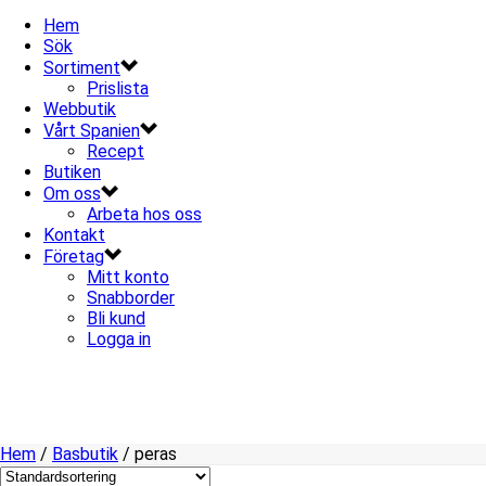
Hem
Sök
Sortiment
Prislista
Webbutik
Vårt Spanien
Recept
Butiken
Om oss
Arbeta hos oss
Kontakt
Företag
Mitt konto
Snabborder
Bli kund
Logga in
Hem
/
Basbutik
/
peras