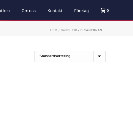
0
tiken
Om oss
Kontakt
Företag
HEM
/
BASBUTIK
/
PICANTONAS