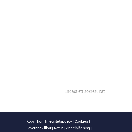
Endast ett sökresultat
Köpvillkor
|
Integritetspolicy
|
Cookies
|
Leveransvillkor
|
Retur
|
Visselblåsning
|