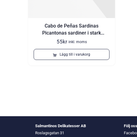
Cabo de Peñas Sardinas
Picantonas sardiner i stark
tomatsås 120 g
55
kr
inkl. moms
Lägg till i varukorg
Salmantinos Delikatesser AB
Följ os
Roslagsgatan 31
Facebo