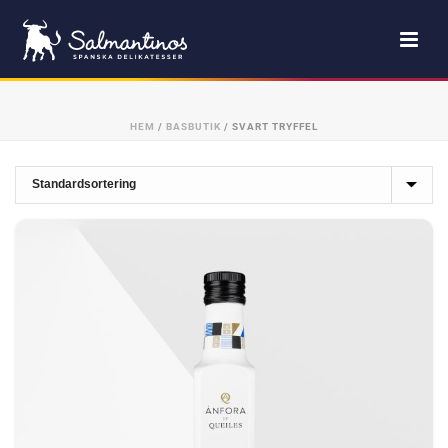
HEM
/
BASBUTIK
/
SVART TRYFFEL