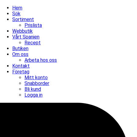
Hem
Sök
Sortiment
Prislista
Webbutik
Vårt Spanien
Recept
Butiken
Om oss
Arbeta hos oss
Kontakt
Företag
Mitt konto
Snabborder
Bli kund
Logga in