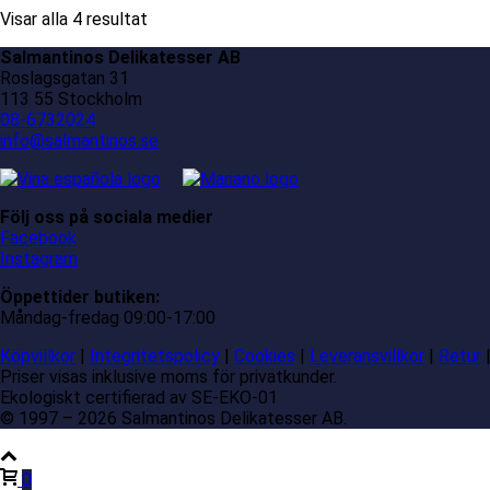
Visar alla 4 resultat
Salmantinos Delikatesser AB
Roslagsgatan 31
113 55 Stockholm
08-6732024
info@salmantinos.se
Följ oss på sociala medier
Facebook
Instagram
Öppettider butiken:
Måndag-fredag 09:00-17:00
Köpvillkor
|
Integritetspolicy
|
Cookies
|
Leveransvillkor
|
Retur
Priser visas inklusive moms för privatkunder.
Ekologiskt certifierad av SE-EKO-01
© 1997 – 2026 Salmantinos Delikatesser AB.
0