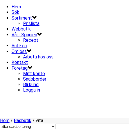
Hem
Sök
Sortiment
Prislista
Webbutik
Vårt Spanien
Recept
Butiken
Om oss
Arbeta hos oss
Kontakt
Företag
Mitt konto
Snabborder
Bli kund
Logga in
Hem
/
Basbutik
/
vita