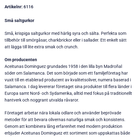
Artikelnr:
6116
Små saltgurkor
Små, krispiga saltgurkor med härlig syra och sälta. Perfekta som
tillbehör till smörgåsar, charkbrickor eller i sallader. Ett enkelt sätt
att lägga till lite extra smak och crunch.
Om producenten
Aceitunas Dominguez grundades 1958 i den lilla byn Madroñal
söder om Salamanca. Det som började som ett familjeföretag har
vuxit till en etablerad producent av kvalitetsoliver, numera baserad i
Salamanca. I dag levererar företaget sina produkter till flera länder i
Europa samt Nord- och Sydamerika, alltid med fokus på traditionellt
hantverk och noggrant utvalda råvaror.
Företaget arbetar nära lokala odlare och använder beprövade
metoder för att bevara olivernas naturliga smak och konsistens.
Genom att kombinera lång erfarenhet med modern produktion
erbjuder Aceitunas Dominguez ett sortiment som uppskattas både