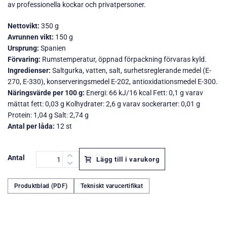
av professionella kockar och privatpersoner.
Nettovikt:
350 g
Avrunnen vikt:
150 g
Ursprung:
Spanien
Förvaring:
Rumstemperatur, öppnad förpackning förvaras kyld.
Ingredienser:
Saltgurka, vatten, salt, surhetsreglerande medel (E-
270, E-330), konserveringsmedel E-202, antioxidationsmedel E-300.
Näringsvärde per 100 g:
Energi: 66 kJ/16 kcal Fett: 0,1 g varav
mättat fett: 0,03 g Kolhydrater: 2,6 g varav sockerarter: 0,01 g
Protein: 1,04 g Salt: 2,74 g
Antal per låda:
12 st
Antal
Lägg till i varukorg
Produktblad (PDF)
Tekniskt varucertifikat