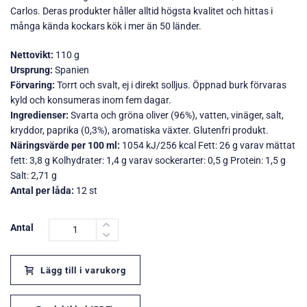
Carlos. Deras produkter håller alltid högsta kvalitet och hittas i
många kända kockars kök i mer än 50 länder.
Nettovikt:
110 g
Ursprung:
Spanien
Förvaring:
Torrt och svalt, ej i direkt solljus. Öppnad burk förvaras
kyld och konsumeras inom fem dagar.
Ingredienser:
Svarta och gröna oliver (96%), vatten, vinäger, salt,
kryddor, paprika (0,3%), aromatiska växter. Glutenfri produkt.
Näringsvärde per 100 ml:
1054 kJ/256 kcal Fett: 26 g varav mättat
fett: 3,8 g Kolhydrater: 1,4 g varav sockerarter: 0,5 g Protein: 1,5 g
Salt: 2,71 g
Antal per låda:
12 st
Antal
Lägg till i varukorg