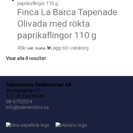
Finca La Barca Tapenade
Olivada med rökta
paprikaflingor 110 g
45
kr
Lägg till i varukorg
inkl. moms
Visar alla 8 resultat
Salmantinos Delikatesser AB
Roslagsgatan 31
113 55 Stockholm
08-6732024
info@salmantinos.se