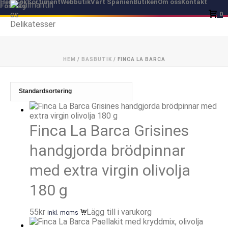
Hem
Sök
Sortiment
Webbutik
Vårt Spanien
Butiken
Om oss
Kontakt
Företag
0
HEM
/
BASBUTIK
/
FINCA LA BARCA
Finca La Barca Grisines
handgjorda brödpinnar
med extra virgin olivolja
180 g
55
kr
Lägg till i varukorg
inkl. moms