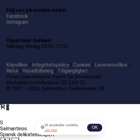
Följ oss på sociala medier
Facebook
Instagram
Öppettider butiken:
Måndag-fredag 09:00-17:00
Köpvillkor
|
Integritetspolicy
|
Cookies
|
Leveransvillkor
|
Retur
|
Visselblåsning
|
Tillgänglighet
Priser visas inklusive moms för privatkunder.
Ekologiskt certifierad av SE-EKO-01
© 1997 – 2026 Salmantinos Delikatesser AB.
0
S
Vi använder cookies.
🍪
Salmantinos
OK
Läs mer
Spansk delikatessexpert