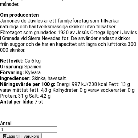
månader.
Om producenten
Jamones de Juviles är ett familjeföretag som tillverkar
naturliga och hantverksmässiga skinkor utan tillsatser.
Företaget som grundades 1930 av Jesús Ortega ligger i Juviles
i Granada vid Sierra Nevadas fot. De använder endast skinkor
från suggor och de har en kapacitet att lagra och lufttorka 300
000 skinkor.
Nettovikt:
Ca 6 kg
Ursprung:
Spanien
Förvaring:
Kylvara.
Ingredienser:
Skinka, havssalt.
Näringsvärde per 100 g:
Energi: 997 kJ/238 kcal Fett: 13 g
varav mättat fett: 4,8 g Kolhydrater: 0 g varav sockerarter: 0 g
Protein: 31 g Salt: 4,2 g
Antal per låda:
7 st
Antal
Lägg till i varukorg