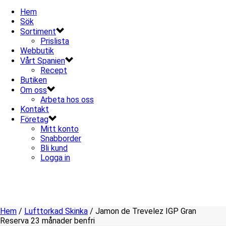
Hem
Sök
Sortiment
Prislista
Webbutik
Vårt Spanien
Recept
Butiken
Om oss
Arbeta hos oss
Kontakt
Företag
Mitt konto
Snabborder
Bli kund
Logga in
Hem
/
Lufttorkad Skinka
/ Jamon de Trevelez IGP Gran
Reserva 23 månader benfri