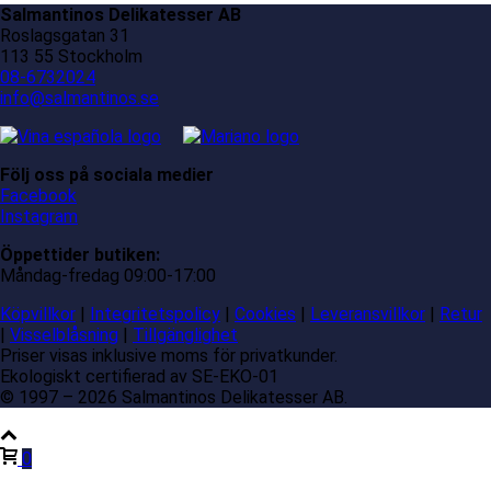
Salmantinos Delikatesser AB
Roslagsgatan 31
113 55 Stockholm
08-6732024
info@salmantinos.se
Följ oss på sociala medier
Facebook
Instagram
Öppettider butiken:
Måndag-fredag 09:00-17:00
Köpvillkor
|
Integritetspolicy
|
Cookies
|
Leveransvillkor
|
Retur
|
Visselblåsning
|
Tillgänglighet
Priser visas inklusive moms för privatkunder.
Ekologiskt certifierad av SE-EKO-01
© 1997 – 2026 Salmantinos Delikatesser AB.
0