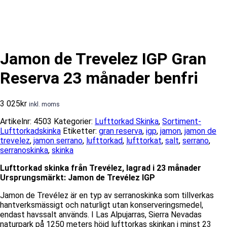
Jamon de Trevelez IGP Gran
Reserva 23 månader benfri
3 025
kr
inkl. moms
Artikelnr:
4503
Kategorier:
Lufttorkad Skinka
,
Sortiment-
Lufttorkadskinka
Etiketter:
gran reserva
,
igp
,
jamon
,
jamon de
trevelez
,
jamon serrano
,
lufttorkad
,
lufttorkat
,
salt
,
serrano
,
serranoskinka
,
skinka
Lufttorkad skinka från Trevélez, lagrad i 23 månader
Ursprungsmärkt: Jamon de Trevélez IGP
Jamon de Trevélez är en typ av serranoskinka som tillverkas
hantverksmässigt och naturligt utan konserveringsmedel,
endast havssalt används. I Las Alpujarras, Sierra Nevadas
naturpark på 1250 meters höjd lufttorkas skinkan i minst 23