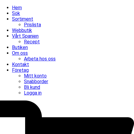
Hem
Sök
Sortiment
Prislista
Webbutik
Vårt Spanien
Recept
Butiken
Om oss
Arbeta hos oss
Kontakt
Företag
Mitt konto
Snabborder
Bli kund
Logga in