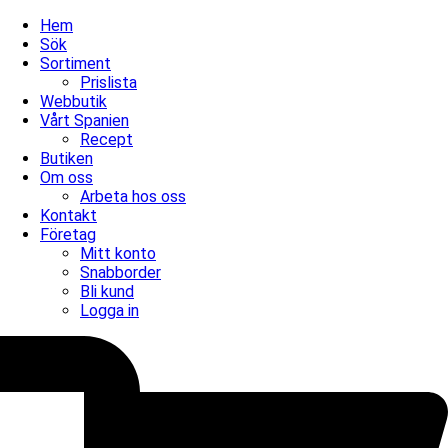
Hem
Sök
Sortiment
Prislista
Webbutik
Vårt Spanien
Recept
Butiken
Om oss
Arbeta hos oss
Kontakt
Företag
Mitt konto
Snabborder
Bli kund
Logga in