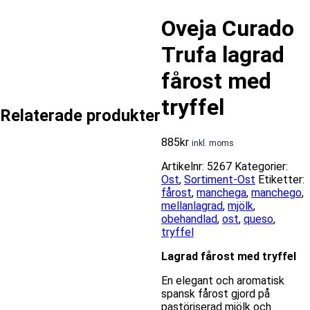
Oveja Curado
Trufa lagrad
fårost med
tryffel
Relaterade produkter
885
kr
inkl. moms
Artikelnr:
5267
Kategorier:
Ost
,
Sortiment-Ost
Etiketter:
fårost
,
manchega
,
manchego
,
mellanlagrad
,
mjölk
,
obehandlad
,
ost
,
queso
,
tryffel
Lagrad fårost med tryffel
En elegant och aromatisk
spansk fårost gjord på
pastöriserad mjölk och