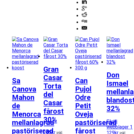
Gran
Don
Casar
Sa
Can
Ismael
Torta
Canova
Pujol
mellanl
del
Mahon
Odre
blandos
Casar
de
Petit
32%
fårost
Menorca
Oveja
30%
mellanlagrad
pastöriserad
Slut i
webblager
1
pastöriserad
fårost
265
kr
129
kr
inkl.
inkl.