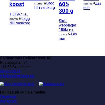
koost
60%
Lägg
Läs
moms
moms
till i varukorg
mer
300 g
1 319
kr
inkl.
Lägg
moms
Slut i
till i varukorg
webblager
185
kr
inkl.
Läs
moms
mer
Salmantinos Delikatesser AB
Roslagsgatan 31
113 55 Stockholm
08-6732024
info@salmantinos.se
Följ oss på sociala medier
Facebook
Instagram