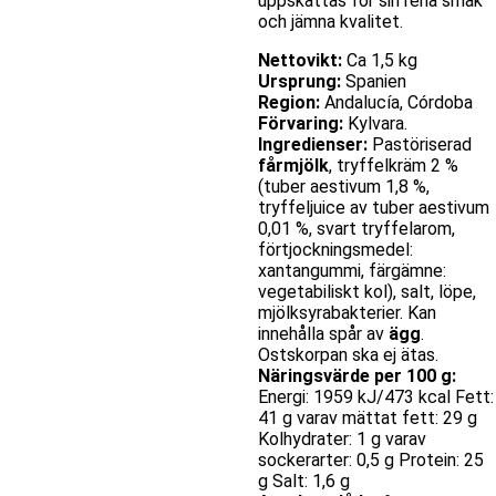
uppskattas för sin rena smak
och jämna kvalitet.
Nettovikt:
Ca 1,5 kg
Ursprung:
Spanien
Region:
Andalucía, Córdoba
Förvaring:
Kylvara.
Ingredienser:
Pastöriserad
fårmjölk
, tryffelkräm 2 %
(tuber aestivum 1,8 %,
tryffeljuice av tuber aestivum
0,01 %, svart tryffelarom,
förtjockningsmedel:
xantangummi, färgämne:
vegetabiliskt kol), salt, löpe,
mjölksyrabakterier. Kan
innehålla spår av
ägg
.
Ostskorpan ska ej ätas.
Näringsvärde per 100 g:
Energi: 1959 kJ/473 kcal Fett:
41 g varav mättat fett: 29 g
Kolhydrater: 1 g varav
sockerarter: 0,5 g Protein: 25
g Salt: 1,6 g