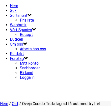
Hem
Sök
Sortiment
Prislista
Webbutik
Vårt Spanien
Recept
Butiken
Om oss
Arbeta hos oss
Kontakt
Företag
Mitt konto
Snabborder
Bli kund
Logga in
Hem
/
Ost
/ Oveja Curado Trufa lagrad fårost med tryffel