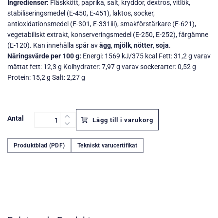
Ingredienser:
Fläskkött, paprika, salt, kryddor, dextros, vitlök,
stabiliseringsmedel (E-450, E-451), laktos, socker,
antioxidationsmedel (E-301, E-331iii), smakförstärkare (E-621),
vegetabiliskt extrakt, konserveringsmedel (E-250, E-252), färgämne
(E-120). Kan innehålla spår av
ägg
,
mjölk
,
nötter
,
soja
.
Näringsvärde per 100 g:
Energi: 1569 kJ/375 kcal Fett: 31,2 g varav
mättat fett: 12,3 g Kolhydrater: 7,97 g varav sockerarter: 0,52 g
Protein: 15,2 g Salt: 2,27 g
Antal
Lägg till i varukorg
Produktblad (PDF)
Tekniskt varucertifikat