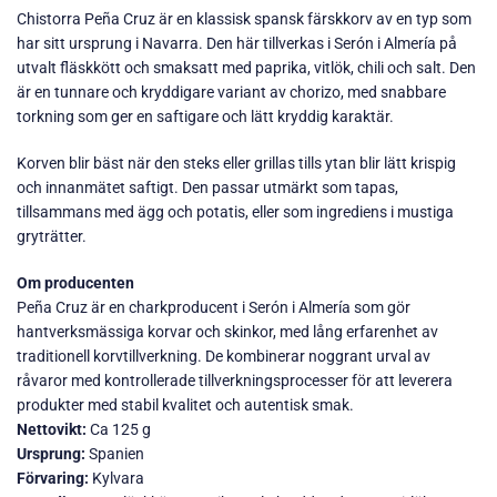
Chistorra Peña Cruz är en klassisk spansk färskkorv av en typ som
har sitt ursprung i Navarra. Den här tillverkas i Serón i Almería på
utvalt fläskkött och smaksatt med paprika, vitlök, chili och salt. Den
är en tunnare och kryddigare variant av chorizo, med snabbare
torkning som ger en saftigare och lätt kryddig karaktär.
Korven blir bäst när den steks eller grillas tills ytan blir lätt krispig
och innanmätet saftigt. Den passar utmärkt som tapas,
tillsammans med ägg och potatis, eller som ingrediens i mustiga
gryträtter.
Om producenten
Peña Cruz är en charkproducent i Serón i Almería som gör
hantverksmässiga korvar och skinkor, med lång erfarenhet av
traditionell korvtillverkning. De kombinerar noggrant urval av
råvaror med kontrollerade tillverkningsprocesser för att leverera
produkter med stabil kvalitet och autentisk smak.
Nettovikt:
Ca 125 g
Ursprung:
Spanien
Förvaring:
Kylvara