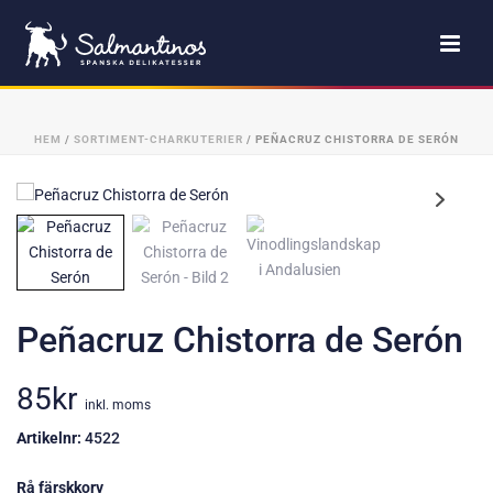
HEM
/
SORTIMENT-CHARKUTERIER
/ PEÑACRUZ CHISTORRA DE SERÓN
Peñacruz Chistorra de Serón
85
kr
inkl. moms
Artikelnr:
4522
Rå färskkorv