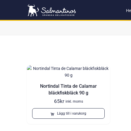
H
Nortindal Tinta de Calamar
bläckfiskbläck 90 g
65
kr
inkl. moms
Lägg till i varukorg