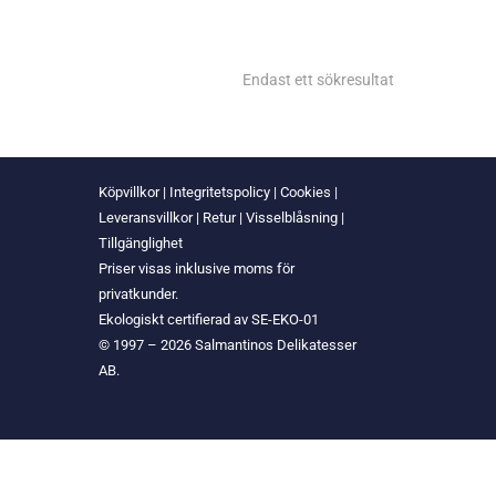
Endast ett sökresultat
Köpvillkor
|
Integritetspolicy
|
Cookies
|
Leveransvillkor
|
Retur
|
Visselblåsning
|
Tillgänglighet
Priser visas inklusive moms för
privatkunder.
Ekologiskt certifierad av SE-EKO-01
© 1997 – 2026 Salmantinos Delikatesser
AB.