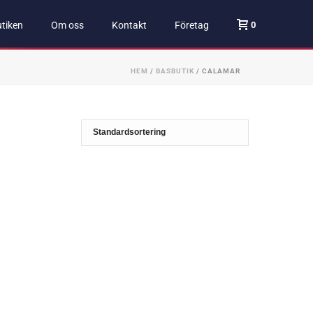
0
tiken
Om oss
Kontakt
Företag
HEM
/
BASBUTIK
/
CALAMAR