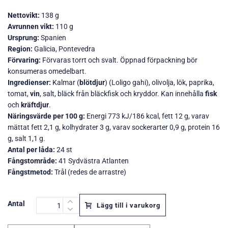
Nettovikt:
138 g
Avrunnen vikt:
110 g
Ursprung:
Spanien
Region:
Galicia, Pontevedra
Förvaring:
Förvaras torrt och svalt. Öppnad förpackning bör
konsumeras omedelbart.
Ingredienser:
Kalmar (
blötdjur
) (Loligo gahi), olivolja, lök, paprika,
tomat,
vin
, salt, bläck från bläckfisk och kryddor. Kan innehålla
fisk
och
kräftdjur
.
Näringsvärde per 100 g:
Energi 773 kJ/186 kcal, fett 12 g, varav
mättat fett 2,1 g, kolhydrater 3 g, varav sockerarter 0,9 g, protein 16
g, salt 1,1 g.
Antal per låda:
24 st
Fångstområde:
41 Sydvästra Atlanten
Fångstmetod:
Trål (redes de arrastre)
Antal
Lägg till i varukorg