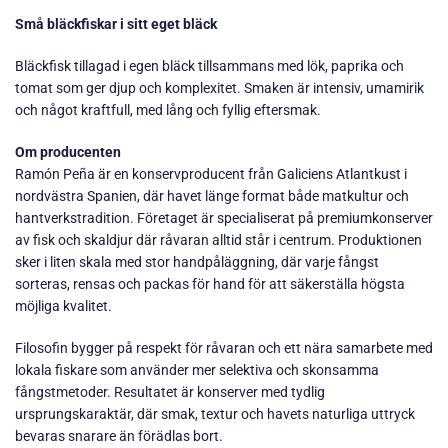
Små bläckfiskar i sitt eget bläck
Bläckfisk tillagad i egen bläck tillsammans med lök, paprika och
tomat som ger djup och komplexitet. Smaken är intensiv, umamirik
och något kraftfull, med lång och fyllig eftersmak.
Om producenten
Ramón Peña är en konservproducent från Galiciens Atlantkust i
nordvästra Spanien, där havet länge format både matkultur och
hantverkstradition. Företaget är specialiserat på premiumkonserver
av fisk och skaldjur där råvaran alltid står i centrum. Produktionen
sker i liten skala med stor handpåläggning, där varje fångst
sorteras, rensas och packas för hand för att säkerställa högsta
möjliga kvalitet.
Filosofin bygger på respekt för råvaran och ett nära samarbete med
lokala fiskare som använder mer selektiva och skonsamma
fångstmetoder. Resultatet är konserver med tydlig
ursprungskaraktär, där smak, textur och havets naturliga uttryck
bevaras snarare än förädlas bort.