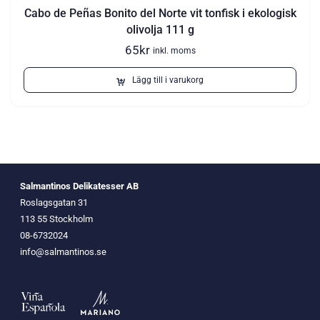
Cabo de Peñas Bonito del Norte vit tonfisk i ekologisk
olivolja 111 g
65
kr
inkl. moms
Lägg till i varukorg
Salmantinos Delikatesser AB
Roslagsgatan 31
113 55 Stockholm
08-6732024
info@salmantinos.se