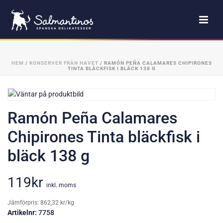
HEM
/
KONSERVER FRÅN HAVET
/ RAMÓN PEÑA CALAMARES CHIPIRONES
TINTA BLÄCKFISK I BLÄCK 138 G
Ramón Peña Calamares
Chipirones Tinta bläckfisk i
bläck 138 g
119
kr
inkl. moms
Jämförpris: 862,32 kr/kg
Artikelnr:
7758