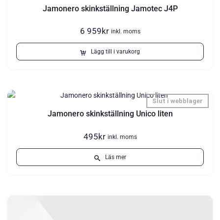
Jamonero skinkställning Jamotec J4P
6 959
kr
inkl. moms
Lägg till i varukorg
Slut i webblager
Jamonero skinkställning Unico liten
495
kr
inkl. moms
Läs mer