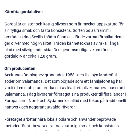
Kärnfria gordaloliver
Gordal är en stor och köttig olivsort som är mycket uppskattad för
sin fylliga smak och fasta konsistens. Sorten odlas främst i
områden kring Sevilla i södra Spanien, där de varma förhållandena
ger oliver med hög kvalitet. Träden kännetecknas av raka, långa
blad med silvrig undersida. Den genomsnittliga vikten för en
gordaloliv är cirka 12,8 gram.
Om producenten
Aceitunas Dominguez grundades 1958 i den lilla byn Madroñal
söder om Salamanca. Det som började som ett familjeföretag har
vuxit till en etablerad producent av kvalitetsoliver, numera baserad i
Salamanca. I dag levererar företaget sina produkter till flera länder i
Europa samt Nord- och Sydamerika, alltid med fokus på traditionellt
hantverk och noggrant utvalda råvaror.
Företaget arbetar nära lokala odlare och använder beprövade
metoder för att bevara olivernas naturliga smak och konsistens.