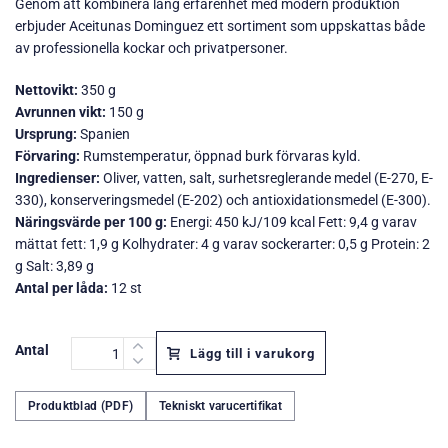
Genom att kombinera lång erfarenhet med modern produktion
erbjuder Aceitunas Dominguez ett sortiment som uppskattas både
av professionella kockar och privatpersoner.
Nettovikt:
350 g
Avrunnen vikt:
150 g
Ursprung:
Spanien
Förvaring:
Rumstemperatur, öppnad burk förvaras kyld.
Ingredienser:
Oliver, vatten, salt, surhetsreglerande medel (E-270, E-
330), konserveringsmedel (E-202) och antioxidationsmedel (E-300).
Näringsvärde per 100 g:
Energi: 450 kJ/109 kcal Fett: 9,4 g varav
mättat fett: 1,9 g Kolhydrater: 4 g varav sockerarter: 0,5 g Protein: 2
g Salt: 3,89 g
Antal per låda:
12 st
Antal
Lägg till i varukorg
Produktblad (PDF)
Tekniskt varucertifikat