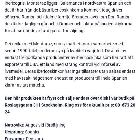
ibericogris. Montaraz ligger i Salamanca i nordvästra Spanien och
det är härifrån de bästa ibericoskinkorna kommer. Idag driver
sönerna Ramón och Jaime familjeföretaget, även om Don Ramón
den äldre dagligen går och klämmer och luktar på ibericoskinkorna
för att se när de är färdiga för försäljning.
Det unika med Montaraz, som vi haft ett nära samarbete med
sedan 1990-talet, är deras syn på kvalitet i varje led. De är en av
endast tre godkända producenter av ibericoskinka som har rätt att
exportera till USA, ett land med sträng kontroll vid införsel av
livsmedel. Deras ibericoskinkor har inga tillsatser utan saltas endast
med havssalt, något som endast en producent till i hela Spanien
klarar av att matcha.
Den här produkten är fryst och säljs endast över disk i vår butik på
Roslagsgatan 31 i Stockholm. Ring oss för aktuellt pris: 08-673 20
24
Nettovikt:
Anges vid försäljning
Ursprung:
Spanien
Förvaring:
Frysvara.