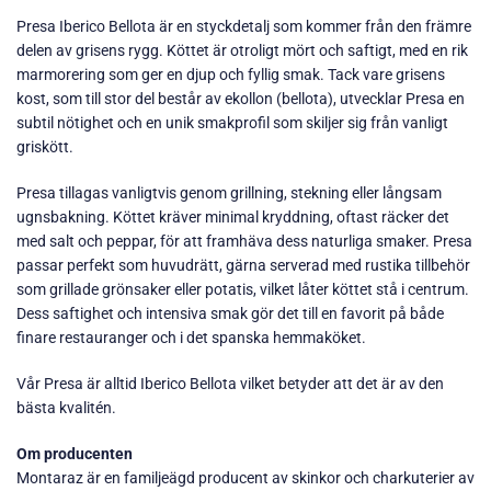
Presa Iberico Bellota är en styckdetalj som kommer från den främre
delen av grisens rygg. Köttet är otroligt mört och saftigt, med en rik
marmorering som ger en djup och fyllig smak. Tack vare grisens
kost, som till stor del består av ekollon (bellota), utvecklar Presa en
subtil nötighet och en unik smakprofil som skiljer sig från vanligt
griskött.
Presa tillagas vanligtvis genom grillning, stekning eller långsam
ugnsbakning. Köttet kräver minimal kryddning, oftast räcker det
med salt och peppar, för att framhäva dess naturliga smaker. Presa
passar perfekt som huvudrätt, gärna serverad med rustika tillbehör
som grillade grönsaker eller potatis, vilket låter köttet stå i centrum.
Dess saftighet och intensiva smak gör det till en favorit på både
finare restauranger och i det spanska hemmaköket.
Vår Presa är alltid Iberico Bellota vilket betyder att det är av den
bästa kvalitén.
Om producenten
Montaraz är en familjeägd producent av skinkor och charkuterier av