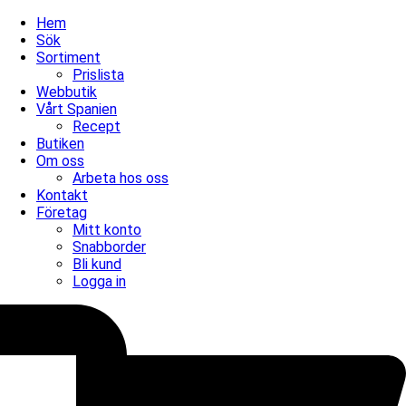
Hem
Sök
Sortiment
Prislista
Webbutik
Vårt Spanien
Recept
Butiken
Om oss
Arbeta hos oss
Kontakt
Företag
Mitt konto
Snabborder
Bli kund
Logga in