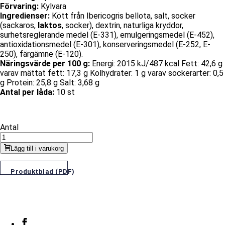
Förvaring:
Kylvara
Ingredienser:
Kött från Ibericogris bellota, salt, socker
(sackaros,
laktos
, socker), dextrin, naturliga kryddor,
surhetsreglerande medel (E-331), emulgeringsmedel (E-452),
antioxidationsmedel (E-301), konserveringsmedel (E-252, E-
250), färgämne (E-120).
Näringsvärde per 100 g:
Energi: 2015 kJ/487 kcal Fett: 42,6 g
varav mättat fett: 17,3 g Kolhydrater: 1 g varav sockerarter: 0,5
g Protein: 25,8 g Salt: 3,68 g
Antal per låda:
10 st
Antal
Lägg till i varukorg
Produktblad (PDF)