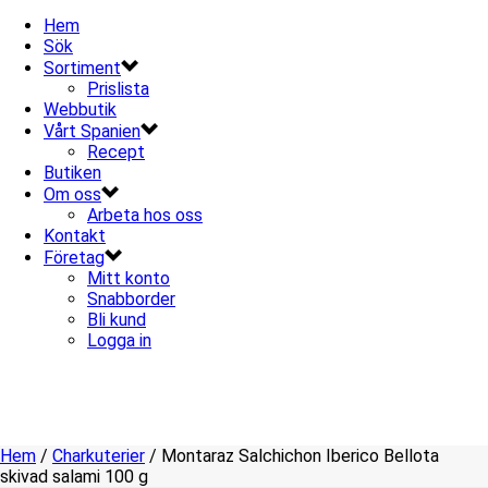
Hem
Sök
Sortiment
Prislista
Webbutik
Vårt Spanien
Recept
Butiken
Om oss
Arbeta hos oss
Kontakt
Företag
Mitt konto
Snabborder
Bli kund
Logga in
Hem
/
Charkuterier
/ Montaraz Salchichon Iberico Bellota
skivad salami 100 g