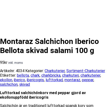
Montaraz Salchichon Iberico
Bellota skivad salami 100 g
95
kr
inkl. moms
Artikelnr:
4034
Kategorier:
Charkuterier
,
Sortiment-Charkuterier
Etiketter:
bellota
,
chark
,
charkbricka
,
charkuteri
,
charkuterier
,
ekollon
,
iberico
,
ibericogris
,
lufttorkad
,
montaraz
,
peppar
,
salchichon
,
skivad
Lufttorkad salchichónkorv med peppar gjord av
ekollonuppfödd ibericogris
Salchichón är en traditionell lufttorkad spansk korv som