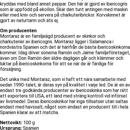
kryddas med bland annat peppar. Den här är gjord av ibericogris
som är uppfödd på ekollon. Skär den tunt antingen med maskin
eller med kniv och servera på charkuteribrickor. Korvskinnet är
gjort av naturtarm och äts ej.
Om producenten
Montaraz är en familjeägd producent av skinkor och
charkuterier av ibericogris. Montaraz ligger i Salamanca i
nordvästra Spanien och det är härifrån de bästa ibericoskinkorna
kommer. Idag driver sönerna Ramón och Jaime familjeföretaget,
även om Don Ramón den äldre dagligen går och klämmer och
luktar på ibericoskinkorna för att se när de är färdiga för
försäljning.
Det unika med Montaraz, som vi haft ett nära samarbete med
sedan 1990-talet, är deras syn på kvalitet i varje led. De är en av
endast tre godkända producenter av ibericoskinka som har rätt
att exportera till USA, ett land med sträng kontroll vid införsel
av livsmedel. Deras ibericoskinkor har inga tillsatser utan saltas
endast med havssalt, något som endast en producent till i hela
Spanien klarar av att matcha.
Nettovikt:
100 g
Ursprung:
Spanien