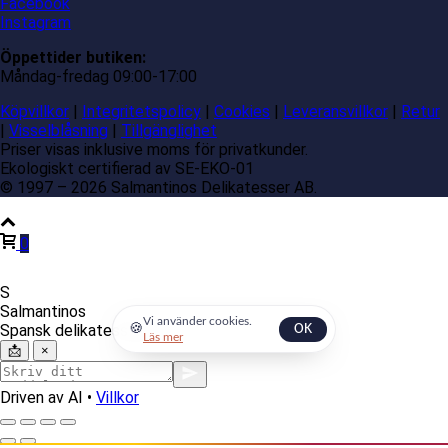
Facebook
Instagram
Öppettider butiken:
Måndag-fredag 09:00-17:00
Köpvillkor
|
Integritetspolicy
|
Cookies
|
Leveransvillkor
|
Retur
|
Visselblåsning
|
Tillgänglighet
Priser visas inklusive moms för privatkunder.
Ekologiskt certifierad av SE-EKO-01
© 1997 – 2026 Salmantinos Delikatesser AB.
0
S
Salmantinos
Vi använder cookies.
Spansk delikatessexpert
🍪
OK
Läs mer
📩
×
Driven av AI •
Villkor