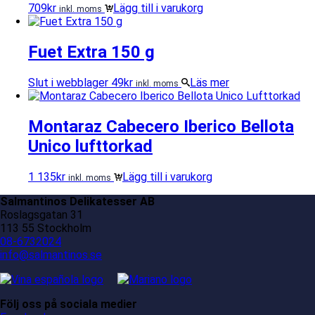
709
kr
Lägg till i varukorg
inkl. moms
Fuet Extra 150 g
Slut i webblager
49
kr
Läs mer
inkl. moms
Montaraz Cabecero Iberico Bellota
Unico lufttorkad
1 135
kr
Lägg till i varukorg
inkl. moms
Salmantinos Delikatesser AB
Roslagsgatan 31
113 55 Stockholm
08-6732024
info@salmantinos.se
Följ oss på sociala medier