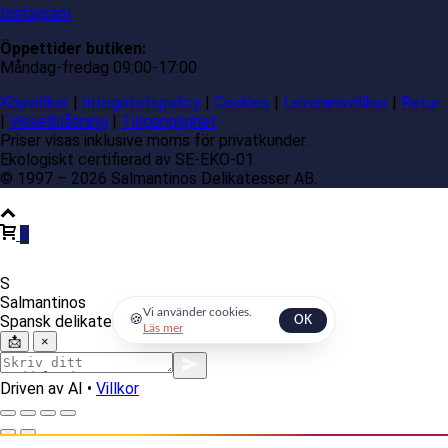
Instagram
Öppettider butiken:
Måndag-fredag 09:00-17:00
Köpvillkor
|
Integritetspolicy
|
Cookies
|
Leveransvillkor
|
Retur
|
Visselblåsning
|
Tillgänglighet
Priser visas inklusive moms för privatkunder.
Ekologiskt certifierad av SE-EKO-01
© 1997 – 2026 Salmantinos Delikatesser AB.
0
S
Salmantinos
Vi använder cookies.
Spansk delikatessexpert
🍪
OK
Läs mer
📩
×
Driven av AI •
Villkor