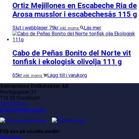
Ortiz Mejillones en Escabeche Ria de
Arosa musslor i escabechesås 115 g
Slut i webblager
79
kr
Läs mer
inkl. moms
Cabo de Peñas Bonito del Norte vit
tonfisk i ekologisk olivolja 111 g
65
kr
Lägg till i varukorg
inkl. moms
Salmantinos Delikatesser AB
Roslagsgatan 31
113 55 Stockholm
08-6732024
info@salmantinos.se
Följ oss på sociala medier
Facebook