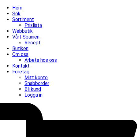
Hem
Sök
Sortiment
Prislista
Webbutik
Vårt Spanien
Recept
Butiken
Om oss
Arbeta hos oss
Kontakt
Företag
Mitt konto
Snabborder
Bli kund
Logga in