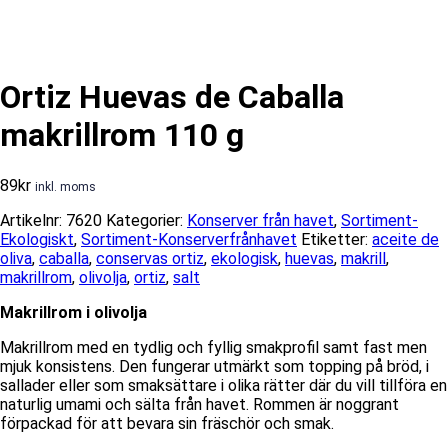
Ortiz Huevas de Caballa
makrillrom 110 g
89
kr
inkl. moms
Artikelnr:
7620
Kategorier:
Konserver från havet
,
Sortiment-
Ekologiskt
,
Sortiment-Konserverfrånhavet
Etiketter:
aceite de
oliva
,
caballa
,
conservas ortiz
,
ekologisk
,
huevas
,
makrill
,
makrillrom
,
olivolja
,
ortiz
,
salt
Makrillrom i olivolja
Makrillrom med en tydlig och fyllig smakprofil samt fast men
mjuk konsistens. Den fungerar utmärkt som topping på bröd, i
sallader eller som smaksättare i olika rätter där du vill tillföra en
naturlig umami och sälta från havet. Rommen är noggrant
förpackad för att bevara sin fräschör och smak.