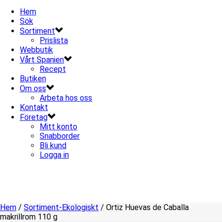
Hem
Sök
Sortiment
Prislista
Webbutik
Vårt Spanien
Recept
Butiken
Om oss
Arbeta hos oss
Kontakt
Företag
Mitt konto
Snabborder
Bli kund
Logga in
Hem
/
Sortiment-Ekologiskt
/ Ortiz Huevas de Caballa
makrillrom 110 g