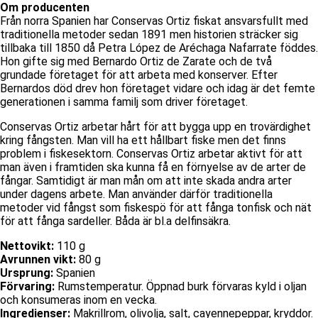
Om producenten
Från norra Spanien har Conservas Ortiz fiskat ansvarsfullt med
traditionella metoder sedan 1891 men historien sträcker sig
tillbaka till 1850 då Petra López de Aréchaga Nafarrate föddes.
Hon gifte sig med Bernardo Ortiz de Zarate och de två
grundade företaget för att arbeta med konserver. Efter
Bernardos död drev hon företaget vidare och idag är det femte
generationen i samma familj som driver företaget.
Conservas Ortiz arbetar hårt för att bygga upp en trovärdighet
kring fångsten. Man vill ha ett hållbart fiske men det finns
problem i fiskesektorn. Conservas Ortiz arbetar aktivt för att
man även i framtiden ska kunna få en förnyelse av de arter de
fångar. Samtidigt är man mån om att inte skada andra arter
under dagens arbete. Man använder därför traditionella
metoder vid fångst som fiskespö för att fånga tonfisk och nät
för att fånga sardeller. Båda är bl.a delfinsäkra.
Nettovikt:
110 g
Avrunnen vikt:
80 g
Ursprung:
Spanien
Förvaring:
Rumstemperatur. Öppnad burk förvaras kyld i oljan
och konsumeras inom en vecka.
Ingredienser:
Makrillrom, olivolja, salt, cayennepeppar, kryddor.