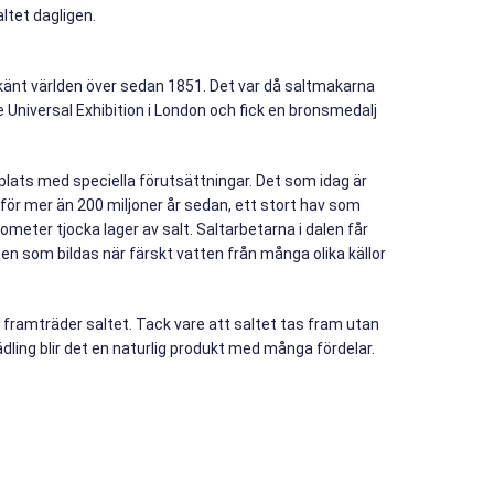
ltet dagligen.
rkänt världen över sedan 1851. Det var då saltmakarna
Universal Exhibition i London och fick en bronsmedalj
plats med speciella förutsättningar. Det som idag är
 för mer än 200 miljoner år sedan, ett stort hav som
ometer tjocka lager av salt. Saltarbetarna i dalen får
en som bildas när färskt vatten från många olika källor
ramträder saltet. Tack vare att saltet tas fram utan
ädling blir det en naturlig produkt med många fördelar.