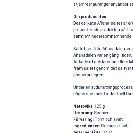
stjärnrestauranger använder sa
Om producenten
Det delikata Añana-saltet är e
presenterade produkten på The 
samt ett hedersomnämnande.
Saltet tas från Añanadalen, en 
Añanadalen var en gång i tiden,
torkade ut och lämnade flera kil
fram saltet genom det saltvatt
passerar lagren.
Under en avdunstningsprocess f
någon som helst industriell för
Nettovikt:
125 g
Ursprung:
Spanien
Förvaring:
Torrt och svalt.
Ingredienser:
Ekologiskt salt.
Antal per låda:
24 st