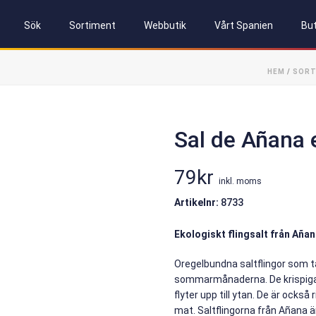
Sök
Sortiment
Webbutik
Vårt Spanien
But
HEM
/
SORT
Sal de Añana e
79
kr
inkl. moms
Artikelnr:
8733
Ekologiskt flingsalt från Aña
Oregelbundna saltflingor som ta
sommarmånaderna. De krispiga f
flyter upp till ytan. De är ock
mat. Saltflingorna från Añana ä