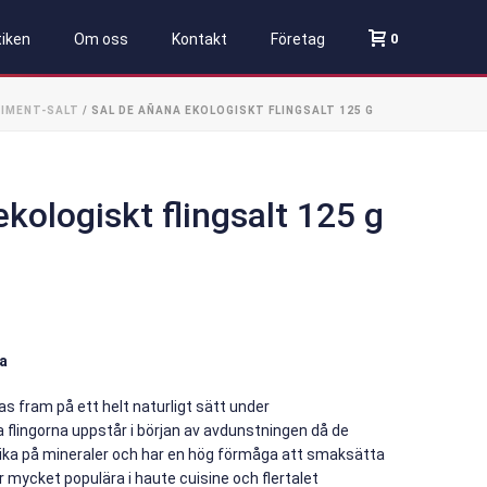
0
iken
Om oss
Kontakt
Företag
IMENT-SALT
/ SAL DE AÑANA EKOLOGISKT FLINGSALT 125 G
kologiskt flingsalt 125 g
na
s fram på ett helt naturligt sätt under
lingorna uppstår i början av avdunstningen då de
så rika på mineraler och har en hög förmåga att smaksätta
r mycket populära i haute cuisine och flertalet