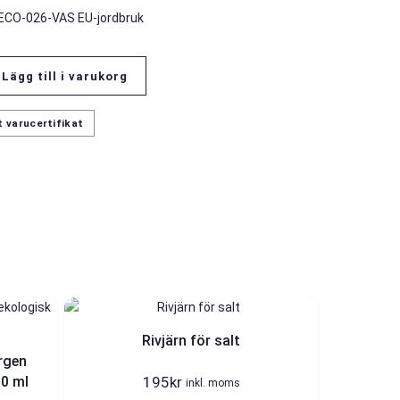
-ECO-026-VAS EU-jordbruk
Lägg till i varukorg
 varucertifikat
Rivjärn för salt
rgen
195
kr
00 ml
inkl. moms