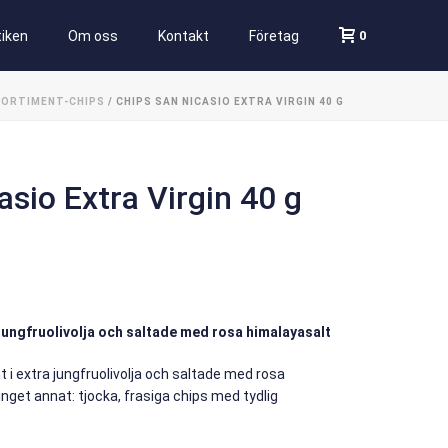
0
iken
Om oss
Kontakt
Företag
SORTIMENT-CHIPS
/ CHIPS SAN NICASIO EXTRA VIRGIN 40 G
asio Extra Virgin 40 g
 jungfruolivolja och saltade med rosa himalayasalt
 i extra jungfruolivolja och saltade med rosa
inget annat: tjocka, frasiga chips med tydlig