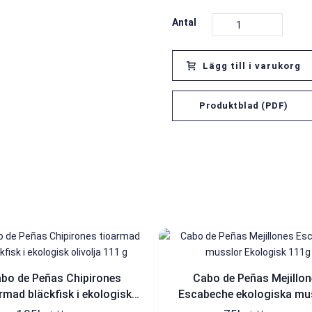
Antal
Lägg till i varukorg
Produktblad (PDF)
bo de Peñas Chipirones
Cabo de Peñas Mejillon
rmad bläckfisk i ekologisk
Escabeche ekologiska mu
olivolja 111 g
111 g