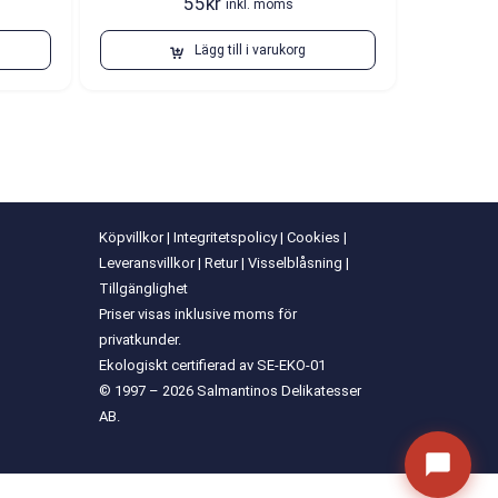
55
kr
inkl. moms
Lägg till i varukorg
Köpvillkor
|
Integritetspolicy
|
Cookies
|
Leveransvillkor
|
Retur
|
Visselblåsning
|
Tillgänglighet
Priser visas inklusive moms för
privatkunder.
Ekologiskt certifierad av SE-EKO-01
© 1997 – 2026 Salmantinos Delikatesser
AB.