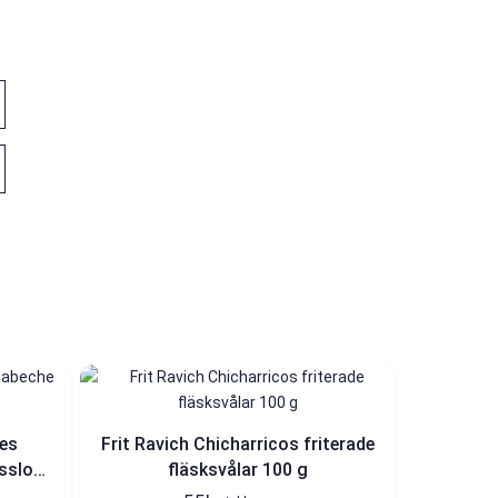
es
Frit Ravich Chicharricos friterade
sslor
fläsksvålar 100 g