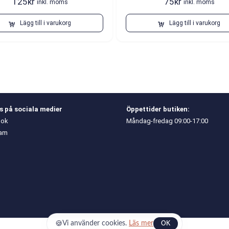
125
kr
75
kr
inkl. moms
inkl. moms
Lägg till i varukorg
Lägg till i varukorg
ss på sociala medier
Öppettider butiken:
ook
Måndag-fredag 09:00-17:00
ram
🍪
Vi använder cookies.
Läs mer
OK