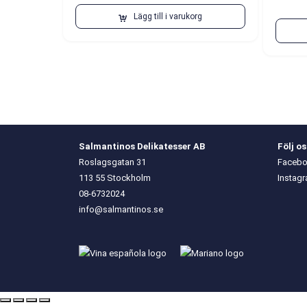
Lägg till i varukorg
Salmantinos Delikatesser AB
Följ o
Roslagsgatan 31
Faceb
113 55 Stockholm
Instag
08-6732024
info@salmantinos.se