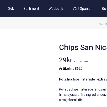
Sök
Sortiment
Webbutik
Vårt Spanien
But
HEM
/
Chips San Nic
29
kr
inkl. moms
Artikelnr:
8620
Potatischips friterade i extra
Potatischips friterade långsamt
himalayasalt. Tre ingredienser, 
olivoljekaraktär.