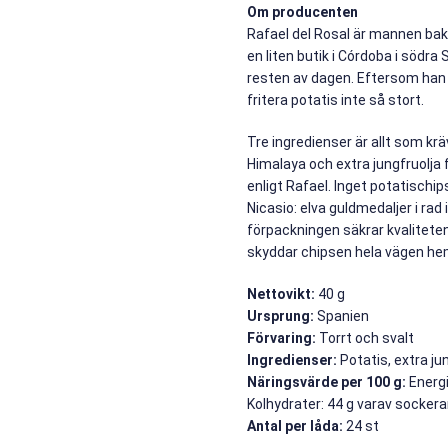
Om producenten
Rafael del Rosal är mannen bako
en liten butik i Córdoba i södra 
resten av dagen. Eftersom han r
fritera potatis inte så stort.
Tre ingredienser är allt som krä
Himalaya och extra jungfruolja 
enligt Rafael. Inget potatischi
Nicasio: elva guldmedaljer i rad
förpackningen säkrar kvalitete
skyddar chipsen hela vägen he
Nettovikt:
40 g
Ursprung:
Spanien
Förvaring:
Torrt och svalt
Ingredienser:
Potatis, extra jun
Näringsvärde per 100 g:
Energi
Kolhydrater: 44 g varav sockerart
Antal per låda:
24 st