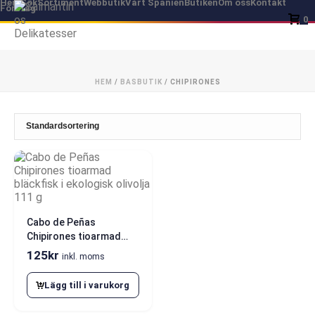
Hem
Sök
Sortiment
Webbutik
Vårt Spanien
Butiken
Om oss
Kontakt
Företag
0
HEM
/
BASBUTIK
/
CHIPIRONES
Cabo de Peñas
Chipirones tioarmad
bläckfisk i ekologisk
125
kr
inkl. moms
olivolja 111 g
Lägg till i varukorg