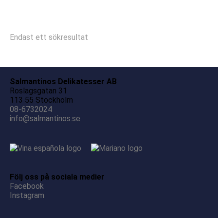
Endast ett sökresultat
Salmantinos Delikatesser AB
Roslagsgatan 31
113 55 Stockholm
08-6732024
info@salmantinos.se
Följ oss på sociala medier
Facebook
Instagram